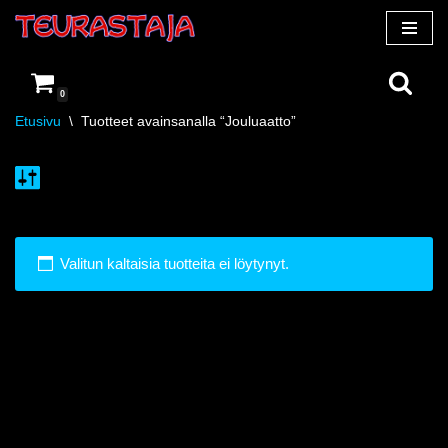
Siirry
suoraan
0
sisältöön
Etusivu
\
Tuotteet avainsanalla “Jouluaatto”
Valitun kaltaisia tuotteita ei löytynyt.