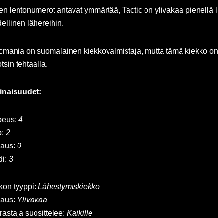
en lentonumerot antavat ymmärtää, Tactic on ylivakaa pienellä li
dellinen lähereihin.
cmania on suomalainen kiekkovalmistaja, mutta tämä kiekko on 
tsin tehtaalla.
naisuudet:
peus:
4
o:
2
kaus:
0
di:
3
kon tyyppi:
Lähestymiskiekko
kaus:
Ylivakaa
rastaja suosittelee:
Kaikille