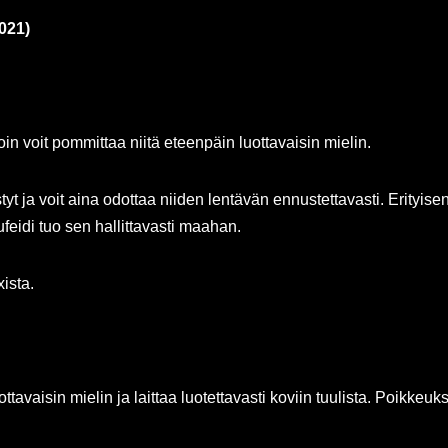
021)
in voit pommittaa niitä eteenpäin luottavaisin mielin.
ystyt ja voit aina odottaa niiden lentävän ennustettavasti. Erity
eidi tuo sen hallittavasti maahan.
ista.
uottavaisin mielin ja laittaa luotettavasti koviin tuulista. Poikkeuk