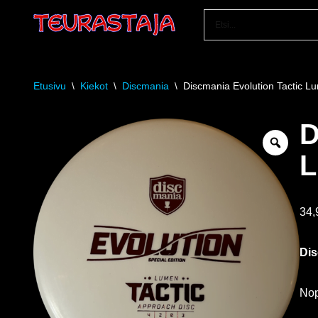
Siirry
suoraan
sisältöön
Etusivu
\
Kiekot
\
Discmania
\
Discmania Evolution Tactic Lu
D
L
34
Dis
Nope