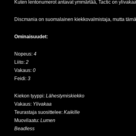
Kuten lentonumerot antavat ymmärtää, Tactic on ylivakaa p
Discmania on suomalainen kiekkovalmistaja, mutta tämä k
Ominaisuudet:
Nopeus:
4
Liito:
2
Vakaus:
0
Feidi:
3
Kiekon tyyppi:
Lähestymiskiekko
Vakaus:
Ylivakaa
Teurastaja suosittelee:
Kaikille
Muovilaatu:
Lumen
Beadless