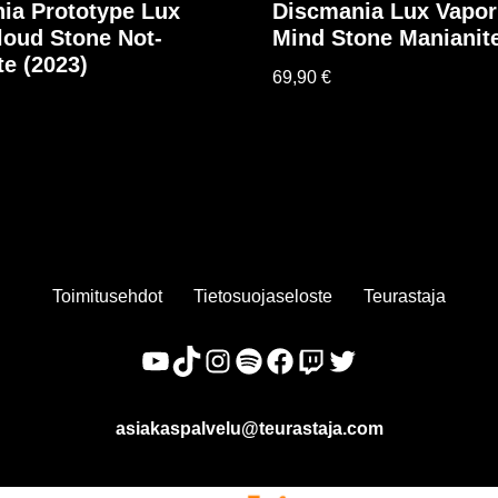
ia Prototype Lux
Discmania Lux Vapo
loud Stone Not-
Mind Stone Manianite
te (2023)
69,90
€
Toimitusehdot
Tietosuojaseloste
Teurastaja
asiakaspalvelu@teurastaja.com