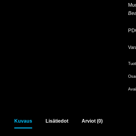
Muo
Bea
PDG
Var
Tuo
Osa
Avai
Kuvaus
Lisätiedot
Arviot (0)