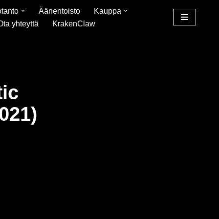
tanto
Äänentoisto
Kauppa
Ota yhteyttä
KrakenClaw
ic
021)