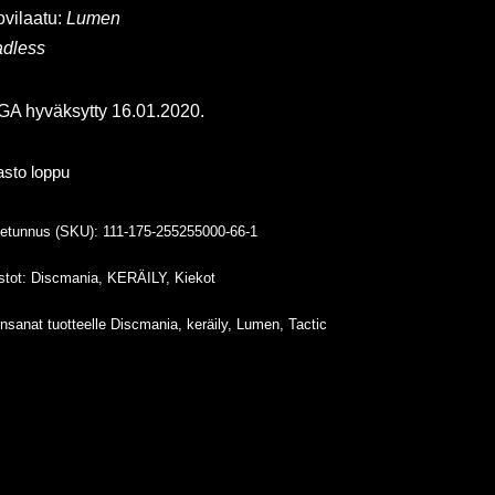
vilaatu:
Lumen
dless
A hyväksytty 16.01.2020.
asto loppu
tetunnus (SKU):
111-175-255255000-66-1
stot:
Discmania
,
KERÄILY
,
Kiekot
nsanat tuotteelle
Discmania
,
keräily
,
Lumen
,
Tactic