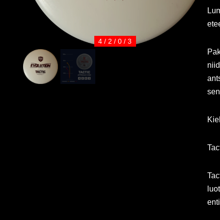
Lum
ete
4 / 2 / 0 / 3
Pak
nii
ant
sen
Kie
Tac
Tact
luo
ent