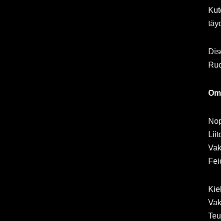
Kut
täy
Dis
Ruo
Omi
No
Liit
Va
Fei
Kie
Va
Teu