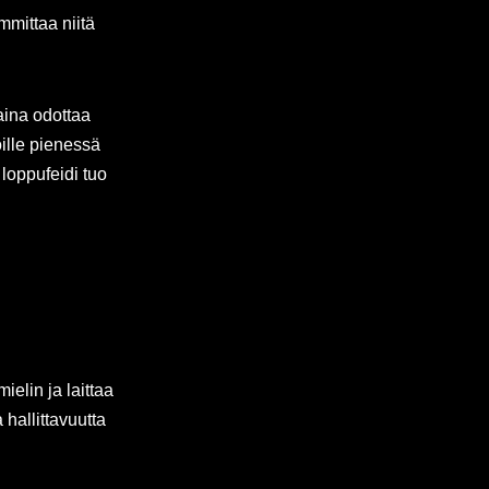
mmittaa niitä
 aina odottaa
ille pienessä
loppufeidi tuo
mielin ja laittaa
 hallittavuutta