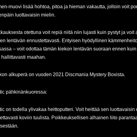
en-muovi lisää hohtoa, pitoa ja hieman vakautta, jolloin voit po
enpäin luottavaisin mielin.
kauksesta otettuna voit repiä niitä niin lujasti kuin pystyt ja voit
den lentävän ennustettavasti. Erityisen hyödyllinen kämmenheito
sassa – voit odottaa tämän kiekon lentävän suoraan ennen kuin 
 hallittavasti maahan.
kon alkuperä on vuoden 2021 Discmania Mystery Boxista.
tic pähkinänkuoressa:
ic on todella ylivakaa heittoputteri. Voit heittää sen luottavaisin 
tettavasti koviin tuulista. Poikkeuksellisen alhainen liito parantaa
isestään.