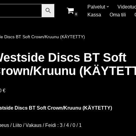
Palvelut
Videotuo
Kassa
Oma tili
0
de Discs BT Soft Crown/Kruunu (KÄYTETTY)
estside Discs BT Soft
rown/Kruunu (KÄYTET
90
€
tside Discs BT Soft Crown/Kruunu (KÄYTETTY)
us / Liito / Vakaus / Feidi : 3 / 4 / 0 / 1