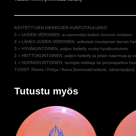
KÄYTETTYJEN KIEKKOJEN KUNTOTAULUKKO
5 = UUDEN VEROINEN, ei sanomista kiekon kunnon suhteen
4 = LÄHES UUDEN VEROINEN, selkeästi muutaman kerran heit
3 = HYVÄKUNTOINEN, paljon heitetty mutta hyväkuntoinen
2 = HEITTOKUNTOINEN, paljon heitetty ja jotain naarmuja ja v
1 = HUONOKUNTOINEN, isompia vekkejä tai perunapeltoa hava
TUSSIT: Rimmi / Pohja / Kansi [himmeät/selkeät, vähän/paljon]
Tutustu myös