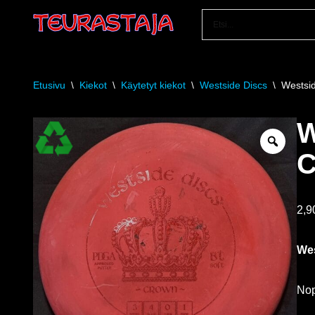
Siirry
suoraan
sisältöön
Etusivu
\
Kiekot
\
Käytetyt kiekot
\
Westside Discs
\
Westsi
W
C
2,
Wes
Nope