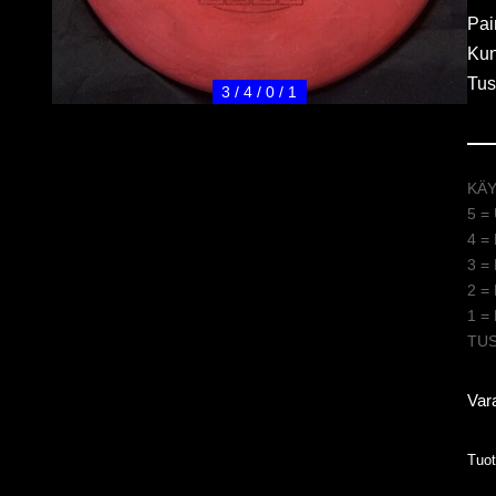
Pai
Kun
Tus
3 / 4 / 0 / 1
KÄ
5 =
4 =
3 =
2 =
1 =
TUSS
Var
Tuo