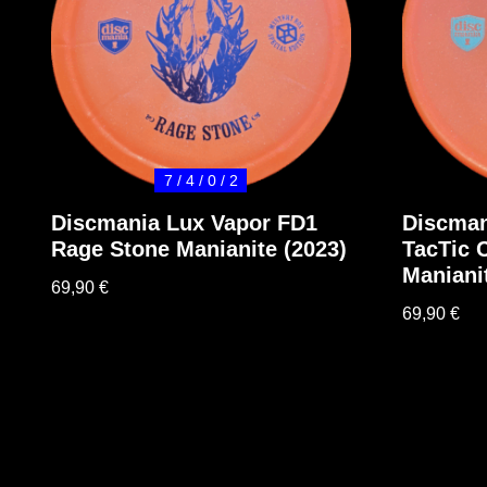
7 / 4 / 0 / 2
Discmania Lux Vapor FD1
Discman
Rage Stone Manianite (2023)
TacTic 
Maniani
69,90
€
69,90
€