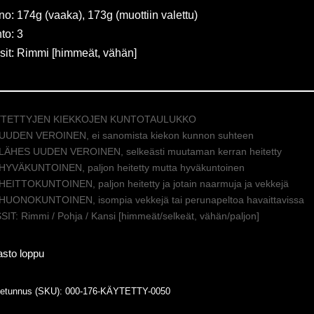
no: 174g (vaaka), 173g (muottiin valettu)
to: 3
sit: Rimmi [himmeät, vähän]
YTETTYJEN KIEKKOJEN KUNTOTAULUKKO
 UUDEN VEROINEN, ei sanomista kiekon kunnon suhteen
 LÄHES UUDEN VEROINEN, selkeästi muutaman kerran heitetty
 HYVÄKUNTOINEN, paljon heitetty mutta hyväkuntoinen
 HEITTOKUNTOINEN, paljon heitetty ja jotain naarmuja ja vekkejä
 HUONOKUNTOINEN, isompia vekkejä tai perunapeltoa havaittavissa
IT: Rimmi / Pohja / Kansi [himmeät/selkeät, vähän/paljon]
asto loppu
tetunnus (SKU):
000-176-KÄYTETTY-0050