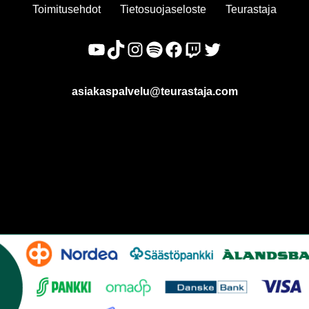
Toimitusehdot
Tietosuojaseloste
Teurastaja
asiakaspalvelu@teurastaja.com