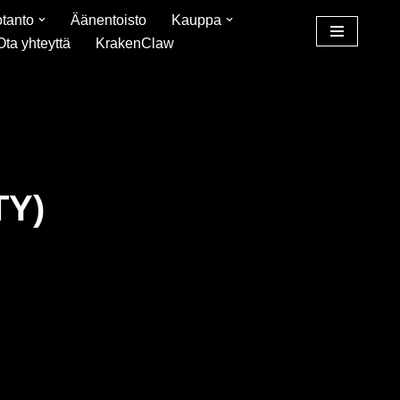
tanto
Äänentoisto
Kauppa
Ota yhteyttä
KrakenClaw
TY)