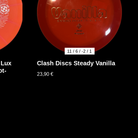
11 / 6 / -2 / 1
 Lux
Clash Discs Steady Vanilla
ot-
23,90
€