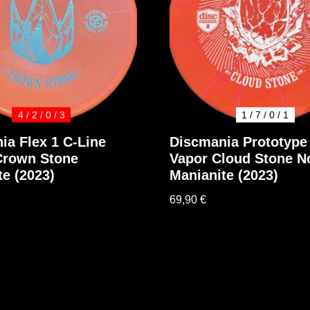
4 / 2 / 0 / 3
1 / 7 / 0 / 1
ia Flex 1 C-Line
Discmania Prototype
Crown Stone
Vapor Cloud Stone N
te (2023)
Manianite (2023)
69,90
€