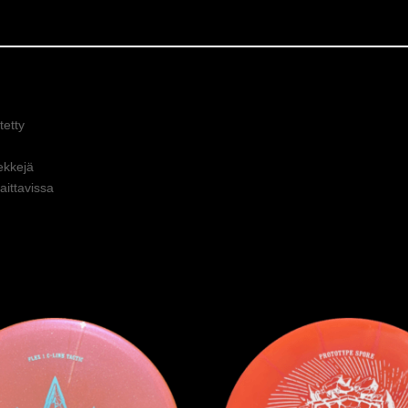
etty
ekkejä
ittavissa