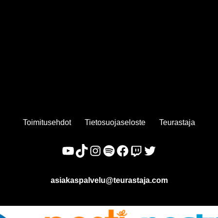
Toimitusehdot
Tietosuojaseloste
Teurastaja
asiakaspalvelu@teurastaja.com