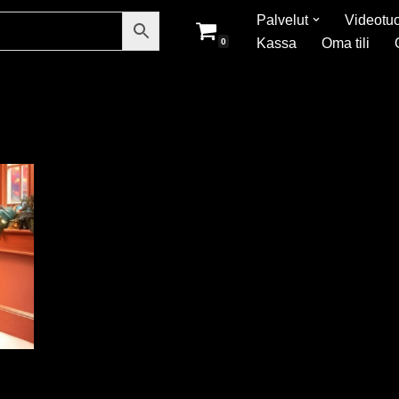
Palvelut
Videotuo
Kassa
Oma tili
0