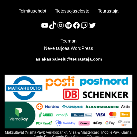
Toimitusehdot
Tietosuojaseloste
Teurastaja
Teeman
Neve
tarjoaa
WordPress
asiakaspalvelu@teurastaja.com
Maksutavat (VismaPay): Verkkopankit, Visa & Mastercard, MobilePay, Klarna,