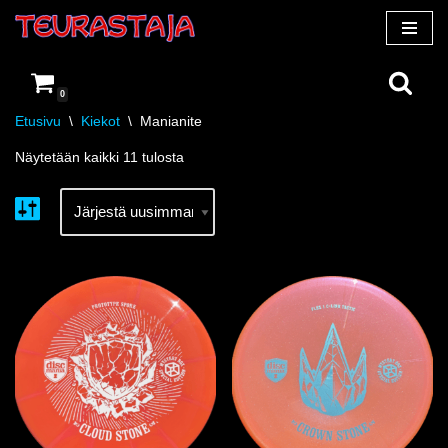
Siirry
suoraan
0
sisältöön
Etusivu
\
Kiekot
\
Manianite
Näytetään kaikki 11 tulosta