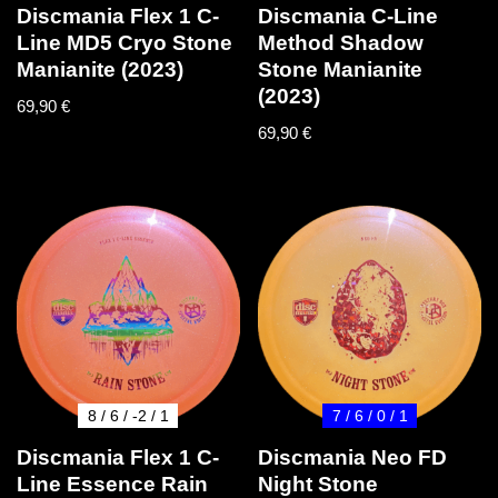
Discmania Flex 1 C-
Discmania C-Line
Line MD5 Cryo Stone
Method Shadow
Manianite (2023)
Stone Manianite
(2023)
69,90
€
69,90
€
8 / 6 / -2 / 1
7 / 6 / 0 / 1
Discmania Flex 1 C-
Discmania Neo FD
Line Essence Rain
Night Stone