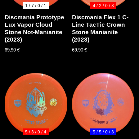
1 / 7 / 0 / 1
4 / 2 / 0 / 3
Discmania Prototype
Discmania Flex 1 C-
Lux Vapor Cloud
Line TacTic Crown
Stone Not-Manianite
Stone Manianite
(2023)
(2023)
69,90
€
69,90
€
5 / 3 / 0 / 4
5 / 5 / 0 / 3