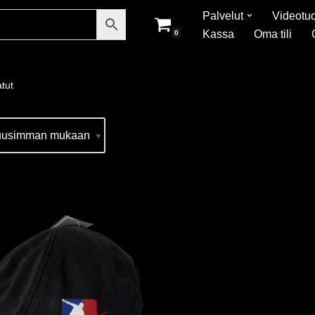
Palvelut
Videotuo
Kassa
Oma tili
0
tut