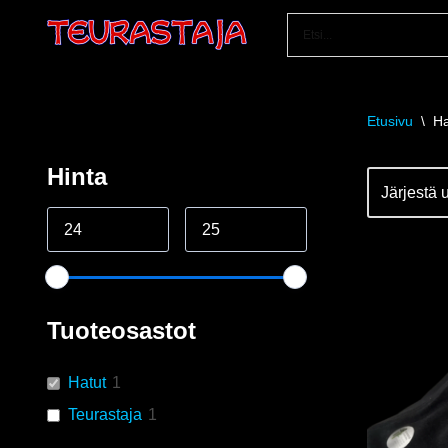
Siirry
suoraan
sisältöön
Etusivu
\
Ha
Hinta
Tuoteosastot
Hatut
1
Teurastaja
1