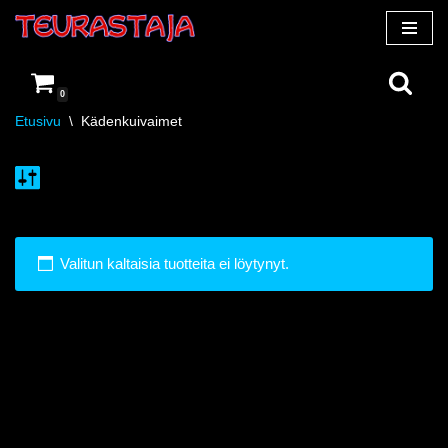
Siirry
suoraan
0
sisältöön
Etusivu
\
Kädenkuivaimet
Valitun kaltaisia tuotteita ei löytynyt.