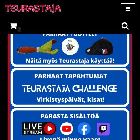
Siirry
suoraan
0
sisältöön