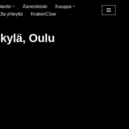
tanto
Äänentoisto
Kauppa
Ota yhteyttä
KrakenClaw
ylä, Oulu