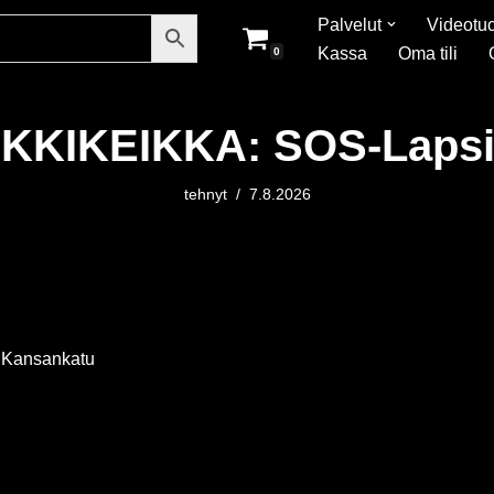
Palvelut
Videotuo
Kassa
Oma tili
0
KIKEIKKA: SOS-Lapsik
tehnyt
7.8.2026
 Kansankatu