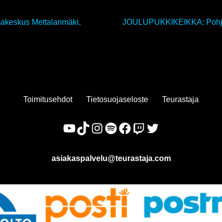
keskus Mettalanmäki,
JOULUPUKKIKEIKKA: Pohjo
Toimitusehdot
Tietosuojaseloste
Teurastaja
asiakaspalvelu@teurastaja.com