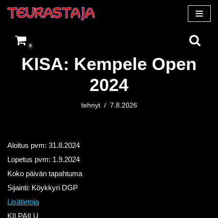
Siirry
suoraan
0
sisältöön
KISA: Kempele Open
2024
tehnyt
7.8.2026
Aloitus pvm:
31.8.2024
Lopetus pvm:
1.9.2024
Koko päivän tapahtuma
Sijainti:
Köykkyri DGP
Lisätietoja
KILPAILU