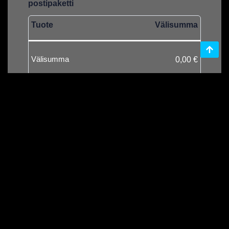
postipaketti
Tuote
Välisumma
Välisumma
0,00
€
Yhteensä
0,00
€