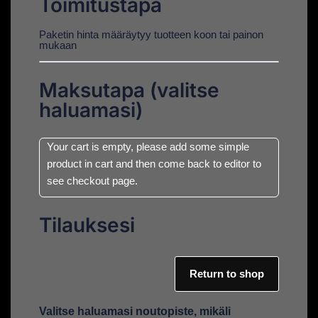
Toimitustapa
Paketin hinta määräytyy tuotteen koon tai painon
mukaan
Maksutapa (valitse
haluamasi)
Your cart is empty, please add some simple
product in cart and then come back to editor to
see checkout page.
Tilauksesi
Return to shop
Valitse haluamasi noutopiste, mikäli