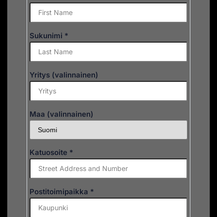
Sukunimi
*
Yritys
(valinnainen)
Maa
(valinnainen)
Katuosoite
*
Postitoimipaikka
*