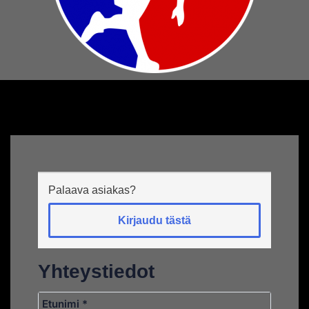
Palaava asiakas?
Kirjaudu tästä
Yhteystiedot
Etunimi
*