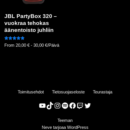
JBL PartyBox 320 –
vuokraa tehokas
äänentoisto juhliin
Arvostelu
From
20,00
€
-
30,00
€
/Päivä
tuotteesta:
5.00
/ 5
Toimitusehdot
Tietosuojaseloste
Teurastaja
Teeman
Neve
tarjoaa
WordPress