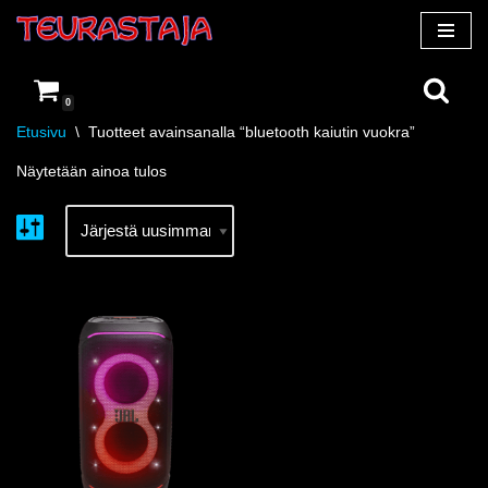
Siirry
suoraan
0
sisältöön
Etusivu
\
Tuotteet avainsanalla “bluetooth kaiutin vuokra”
Näytetään ainoa tulos