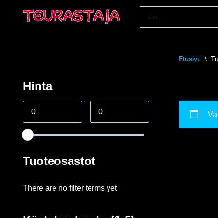
Siirry
suoraan
sisältöön
Etusivu
\
Tu
Hinta
Val
Tuoteosastot
There are no filter terms yet