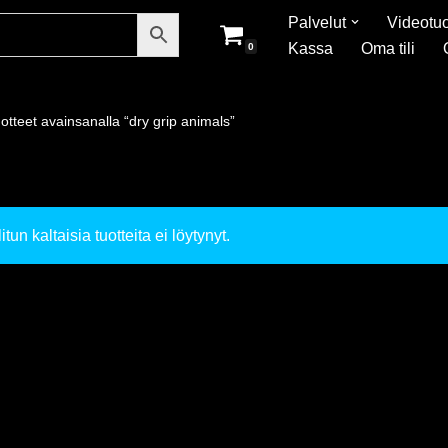
Palvelut
Videotuo
Kassa
Oma tili
0
otteet avainsanalla “dry grip animals”
itun kaltaisia tuotteita ei löytynyt.