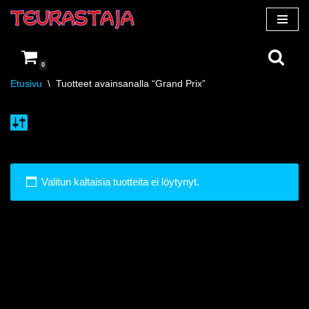
Siirry
suoraan
0
sisältöön
Etusivu
\
Tuotteet avainsanalla “Grand Prix”
Valitun kaltaisia tuotteita ei löytynyt.