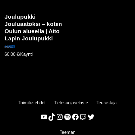
Joulupukki
Jouluaatoksi – kotiin
Oulun alueella | Aito
Lapin Joulupukki
Arvostelu
60,00
€
/Käynti
tuotteesta:
5.00
/ 5
Toimitusehdot
Tietosuojaseloste
Teurastaja
Teeman