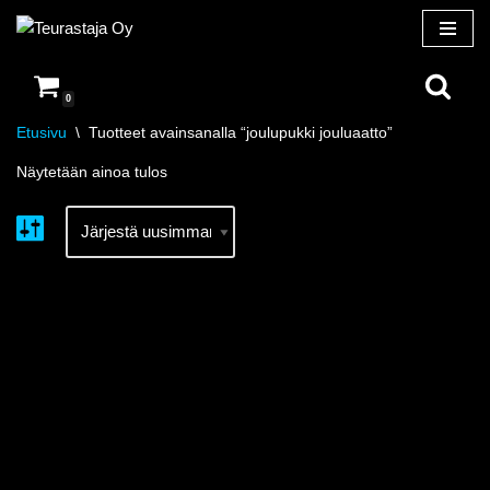
Siirry
suoraan
0
sisältöön
Etusivu
\
Tuotteet avainsanalla “joulupukki jouluaatto”
Näytetään ainoa tulos