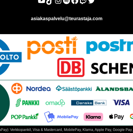
asiakaspalvelu@teurastaja.com
ay): Verkkopankit, Visa & Mastercard, MobilePay, Klarna, Apple Pay, Google Pay, 