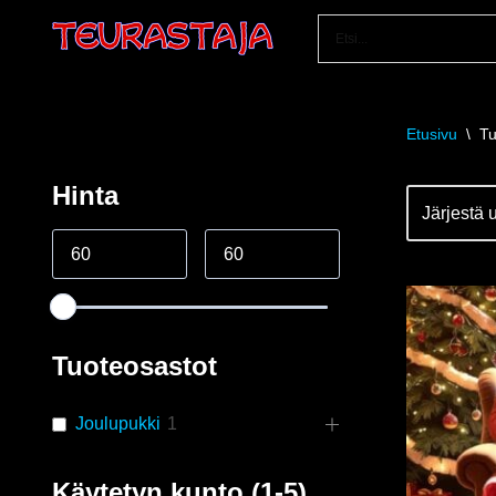
Siirry
suoraan
sisältöön
Etusivu
\
Tu
Hinta
Tuoteosastot
Joulupukki
1
Käytetyn kunto (1-5)