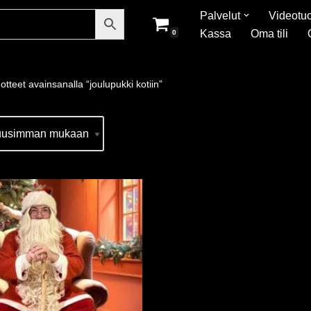
Palvelut
Videotuo
Kassa
Oma tili
0
otteet avainsanalla “joulupukki kotiin”