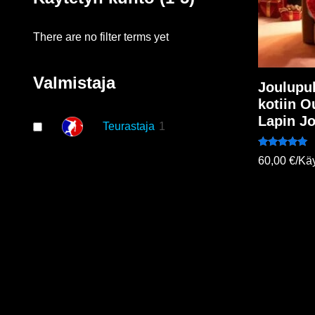
There are no filter terms yet
Valmistaja
Joulupuk
kotiin O
Lapin J
Teurastaja
1
Arvostelu
60,00
€
/Käy
tuotteesta:
5.00
/ 5