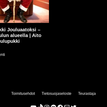
ki Jouluaatoksi –
ulun alueella | Aito
oulupukki
nti
Toimitusehdot
Tietosuojaseloste
Teurastaja