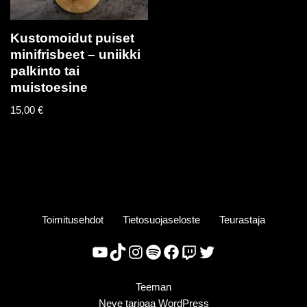
Kustomoidut puiset
minifrisbeet – uniikki
palkinto tai
muistoesine
15,00
€
Toimitusehdot
Tietosuojaseloste
Teurastaja
Teeman
Neve
tarjoaa
WordPress