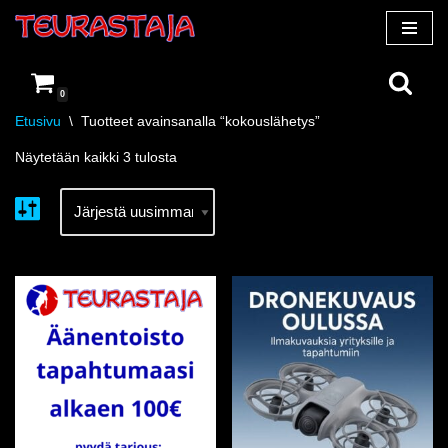
Siirry
suoraan
0
sisältöön
Etusivu
\
Tuotteet avainsanalla “kokouslähetys”
Näytetään kaikki 3 tulosta