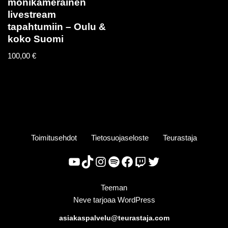
monikamerainen
livestream
tapahtumiin – Oulu &
koko Suomi
100,00
€
Toimitusehdot
Tietosuojaseloste
Teurastaja
Teeman
Neve
tarjoaa
WordPress
asiakaspalvelu@teurastaja.com