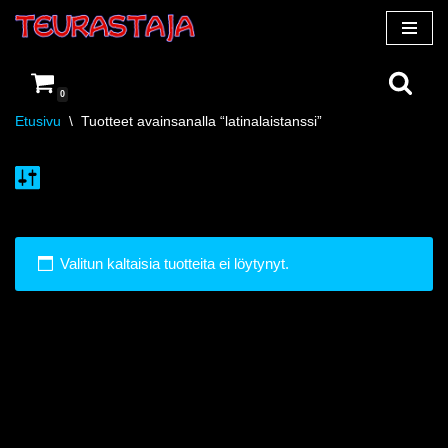
Siirry
suoraan
0
sisältöön
Etusivu
\
Tuotteet avainsanalla “latinalaistanssi”
Valitun kaltaisia tuotteita ei löytynyt.