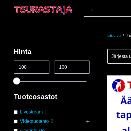
Siirry
suoraan
sisältöön
Etusivu
\
Tu
Hinta
Tuoteosastot
Livestream
1
Videotuotanto
2
Äänentoisto
1