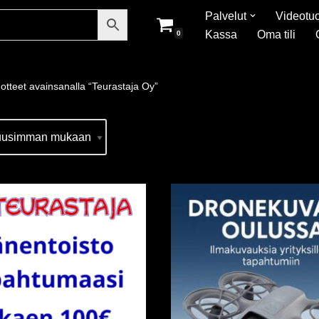
Palvelut
Videotuo
Kassa
Oma tili
0
otteet avainsanalla “Teurastaja Oy”