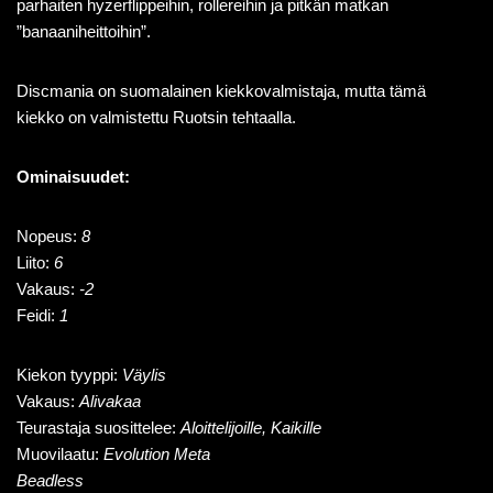
parhaiten hyzerflippeihin, rollereihin ja pitkän matkan
”banaaniheittoihin”.
Discmania on suomalainen kiekkovalmistaja, mutta tämä
kiekko on valmistettu Ruotsin tehtaalla.
Ominaisuudet:
Nopeus:
8
Liito:
6
Vakaus:
-2
Feidi:
1
Kiekon tyyppi:
Väylis
Vakaus:
Alivakaa
Teurastaja suosittelee:
Aloittelijoille, Kaikille
Muovilaatu:
Evolution Meta
Beadless