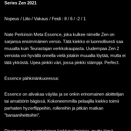
Series Zen 2021
Nopeus / Liito / Vakaus / Feidi : 8 / 6 / -2 / 1
Nate Perkinsin Meta Essence, joka kulkee nimelle Zen on
sarjansa ensimmäinen versio. Tätä kiekko ei luonnollisesti saa
muualta kuin Teurastajan verkkokaupasta. Uudempaa Zen 2
versiota voi hyvällä onnella vielä jotakin muualta löytää, mutta ei
tätä ykköstä. Upea pinkki väri, jossa pinkki stämppi. Perfect.
Essence pähkinänkuoressa:
Essence on alivakaa väyläs ja se onkin erinomainen aloittelijan
tai amatöörin bägissä. Kokeneemmilla pelaajilla kiekko toimii
parhaiten hyzerflippeihin, rollereihin ja pitkän matkan
”banaaniheittoihin”.
Discmania on suomalainen kiekkovalmistaja, mutta tämä