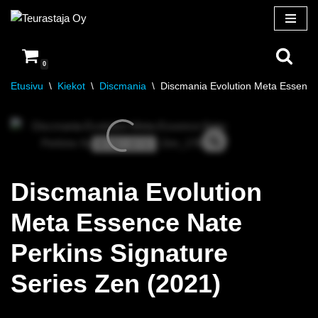
Siirry
suoraan
0
sisältöön
Etusivu
\
Kiekot
\
Discmania
\
Discmania Evolution Meta Essence 
8 / 6 / -2 / 1
Discmania Evolution
Meta Essence Nate
Perkins Signature
Series Zen (2021)