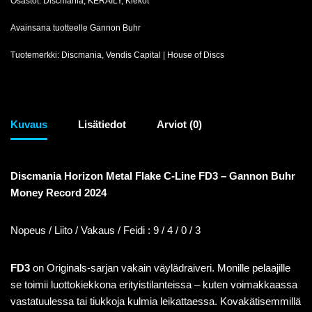
Osastot:
Discmania
,
KERÄILY
,
Kiekot
Avainsana tuotteelle
Gannon Buhr
Tuotemerkki:
Discmania
,
Vendis Capital | House of Discs
Kuvaus
Lisätiedot
Arviot (0)
Discmania Horizon Metal Flake C-Line FD3 – Gannon Buhr
Money Record 2024
Nopeus / Liito / Vakaus / Feidi : 9 / 4 / 0 / 3
FD3
on Originals-sarjan vakain väylädraiveri. Monille pelaajille
se toimii luottokiekkona erityistilanteissa – kuten voimakkaassa
vastatuulessa tai tiukkoja kulmia leikattaessa. Kovakätisemmillä