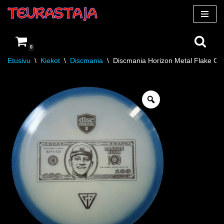
Siirry
suoraan
0
sisältöön
Etusivu
\
Kiekot
\
Discmania
\
Discmania Horizon Metal Flake C