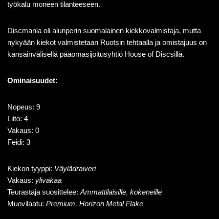
työkalu moneen tilanteeseen.
Discmania oli alunperin suomalainen kiekkovalmistaja, mutta
nykyään kiekot valmistetaan Ruotsin tehtaalla ja omistajuus on
kansainvälisellä pääomasijoitusyhtiö House of Discsillä.
Ominaisuudet:
Nopeus: 9
Liito: 4
Vakaus: 0
Feidi: 3
Kiekon tyyppi:
Väylädraiveri
Vakaus:
ylivakaa
Teurastaja suosittelee:
Ammattilaisille, kokeneille
Muovilaatu:
Premium, Horizon Metal Flake