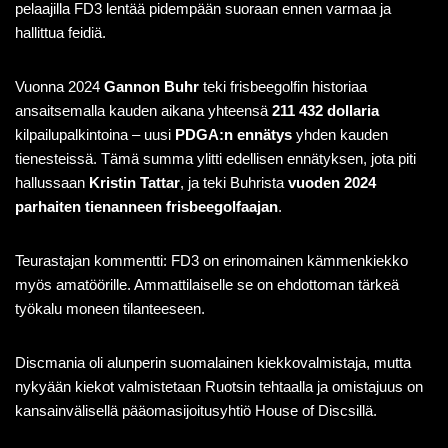
pelaajilla FD3 lentää pidempään suoraan ennen varmaa ja
hallittua feidiä.
Vuonna 2024
Gannon Buhr
teki frisbeegolfin historiaa
ansaitsemalla kauden aikana yhteensä
211 432 dollaria
kilpailupalkintoina – uusi
PDGA:n ennätys
yhden kauden
tienesteissä. Tämä summa ylitti edellisen ennätyksen, jota piti
hallussaan
Kristin Tattar
, ja teki Buhrista
vuoden 2024
parhaiten tienanneen frisbeegolfaajan
.
Teurastajan kommentti: FD3 on erinomainen kämmenkiekko
myös amatöörille. Ammattilaiselle se on ehdottoman tärkeä
työkalu moneen tilanteeseen.
Discmania oli alunperin suomalainen kiekkovalmistaja, mutta
nykyään kiekot valmistetaan Ruotsin tehtaalla ja omistajuus on
kansainvälisellä pääomasijoitusyhtiö House of Discsillä.