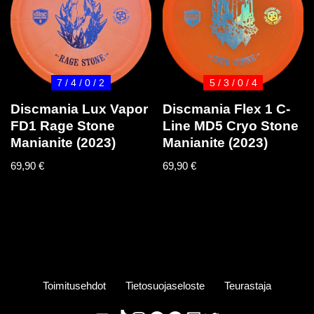
7 / 4 / 0 / 2
5 / 3 / 0 / 4
Discmania Lux Vapor
Discmania Flex 1 C-
FD1 Rage Stone
Line MD5 Cryo Stone
Manianite (2023)
Manianite (2023)
69,90
€
69,90
€
Toimitusehdot
Tietosuojaseloste
Teurastaja