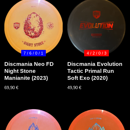
7 / 6 / 0 / 1
4 / 2 / 0 / 3
Discmania Neo FD
Discmania Evolution
Night Stone
Tactic Primal Run
Manianite (2023)
Soft Exo (2020)
69,90
€
49,90
€