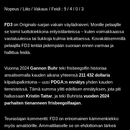
Nopeus / Liito / Vakaus / Feidi : 9 / 4 / 0 / 3
FD3
on Originals-sarjan vakain väylädraiveri. Monille pelaajille
se toimii luottokiekkona erityistilanteissa – kuten voimakkaassa
vastatuulessa tai tiukkoja kulmia leikattaessa. Kovakätisemmillä
pelaajilla FD3 lentää pidempään suoraan ennen varmaa ja
hallittua feidiä.
Vuonna 2024
Gannon Buhr
teki frisbeegolfin historiaa
ansaitsemalla kauden aikana yhteensä
211 432 dollaria
kilpailupalkintoina – uusi
PDGA:n ennätys
yhden kauden
tienesteissä. Tämä summa ylitti edellisen ennätyksen, jota piti
hallussaan
Kristin Tattar
, ja teki Buhrista
vuoden 2024
parhaiten tienanneen frisbeegolfaajan
.
Teurastajan kommentti: FD3 on erinomainen kämmenkiekko
myös amatöörille. Ammattilaiselle se on ehdottoman tärkeä