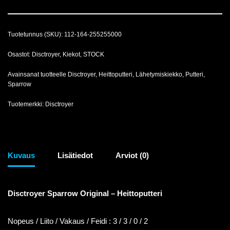
Tuotetunnus (SKU):
112-164-255255000
Osastot:
Disctroyer
,
Kiekot
,
STOCK
Avainsanat tuotteelle
Disctroyer
,
Heittoputteri
,
Lähetymiskiekko
,
Putteri
,
Sparrow
Tuotemerkki:
Disctroyer
Kuvaus
Lisätiedot
Arviot (0)
Disctroyer Sparrow Original – Heittoputteri
Nopeus / Liito / Vakaus / Feidi : 3 / 3 / 0 / 2