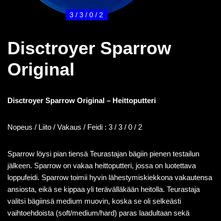
3 / 3 / 0 / 2
Disctroyer Sparrow
Original
Disctroyer Sparrow Original – Heittoputteri
Nopeus / Liito / Vakaus / Feidi : 3 / 3 / 0 / 2
Sparrow löysi pian tiensä Teurastajan bägiin pienen testailun
jälkeen. Sparrow on vakaa heittoputteri, jossa on luotettava
loppufeidi. Sparrow toimii hyvin lähestymiskiekkona vakautensa
ansiosta, eikä se kippaa yli terävälläkään heitolla. Teurastaja
valitsi bägiinsä medium muovin, koska se oli selkeästi
vaihtoehdoista (soft/medium/hard) paras laadultaan sekä