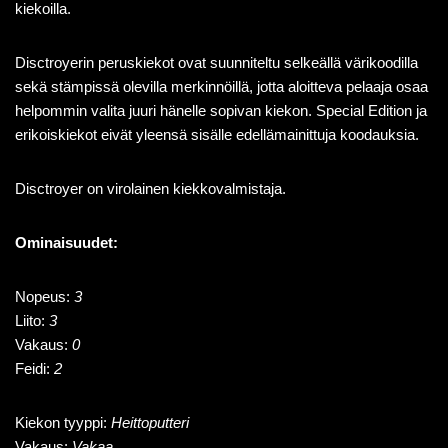
kiekoilla.
Disctroyerin peruskiekot ovat suunniteltu selkeällä värikoodilla
sekä stämpissä olevilla merkinnöillä, jotta aloitteva pelaaja osaa
helpommin valita juuri hänelle sopivan kiekon. Special Edition ja
erikoiskiekot eivät yleensä sisälle edellämainittuja koodauksia.
Disctroyer on virolainen kiekkovalmistaja.
Ominaisuudet:
Nopeus:
3
Liito:
3
Vakaus:
0
Feidi:
2
Kiekon tyyppi:
Heittoputteri
Vakaus:
Vakaa