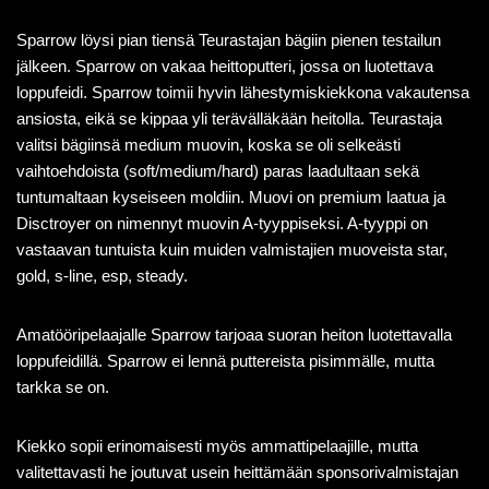
Sparrow löysi pian tiensä Teurastajan bägiin pienen testailun
jälkeen. Sparrow on vakaa heittoputteri, jossa on luotettava
loppufeidi. Sparrow toimii hyvin lähestymiskiekkona vakautensa
ansiosta, eikä se kippaa yli terävälläkään heitolla. Teurastaja
valitsi bägiinsä medium muovin, koska se oli selkeästi
vaihtoehdoista (soft/medium/hard) paras laadultaan sekä
tuntumaltaan kyseiseen moldiin. Muovi on premium laatua ja
Disctroyer on nimennyt muovin A-tyyppiseksi. A-tyyppi on
vastaavan tuntuista kuin muiden valmistajien muoveista star,
gold, s-line, esp, steady.
Amatööripelaajalle Sparrow tarjoaa suoran heiton luotettavalla
loppufeidillä. Sparrow ei lennä puttereista pisimmälle, mutta
tarkka se on.
Kiekko sopii erinomaisesti myös ammattipelaajille, mutta
valitettavasti he joutuvat usein heittämään sponsorivalmistajan