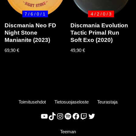
7 / 6 / 0 / 1
4 / 2 / 0 / 3
Discmania Neo FD
Discmania Evolution
Night Stone
Tactic Primal Run
Manianite (2023)
Soft Exo (2020)
69,90
€
49,90
€
Toimitusehdot
Tietosuojaseloste
Teurastaja
Teeman