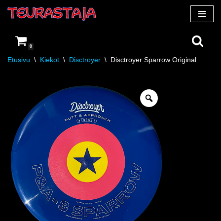
Siirry
suoraan
0
sisältöön
Etusivu
\
Kiekot
\
Disctroyer
\
Disctroyer Sparrow Original