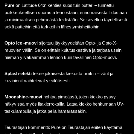
Pure
on Latitude 64:n kenties suosituin putteri – tunnettu
poikkeuksellisen suorasta lennostaan, erinomaisesta liidostaan
ja minimaalisen pehmeästä feidistään. Se soveltuu täydellisesti
sekä putteihin että tarkkoihin lähestymisheittoihin.
Opto Ice -muovi
sijoittuu jäykkyydeltään Opto- ja Opto-X-
muovien väliin. Se on erittäin kulutuskestävä ja tarjoaa usein
hieman ylivakaamman lennon kuin tavallinen Opto-muovi.
Splash-efekti
tekee jokaisesta kiekosta uniikin – värit ja
kuvioinnit vaihtelevat yksilöllisesti.
Moonshine-muovi
hohtaa pimeässä, joten kiekko pysyy
näkyvissä myös iltakierroksilla. Lataa kiekko hehkumaan UV-
taskulampulla ja jatka peliä hämärässäkin.
Teurastajan kommentti: Pure on Teurastajan eniten käyttämä