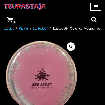
Siirry
suoraan
0
sisältöön
Etusivu
\
Kiekot
\
Latitude64
\
Latitude64 Opto-Ice Moonshine Sp