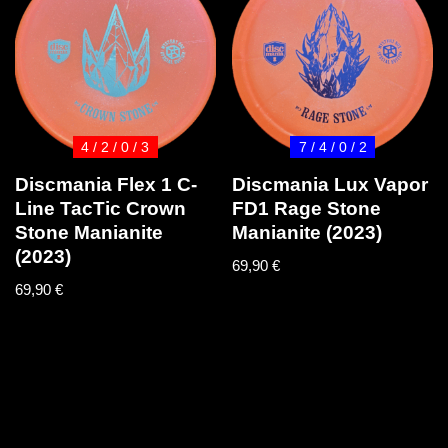
4 / 2 / 0 / 3
7 / 4 / 0 / 2
Discmania Flex 1 C-
Discmania Lux Vapor
Line TacTic Crown
FD1 Rage Stone
Stone Manianite
Manianite (2023)
(2023)
69,90
€
69,90
€