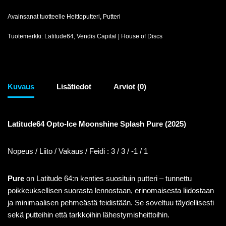
Avainsanat tuotteelle
Heittoputteri
,
Putteri
Tuotemerkki:
Latitude64
,
Vendis Capital | House of Discs
Kuvaus
Lisätiedot
Arviot (0)
Latitude64 Opto-Ice Moonshine Splash Pure (2025)
Nopeus / Liito / Vakaus / Feidi : 3 / 3 / -1 / 1
Pure
on Latitude 64:n kenties suosituin putteri – tunnettu
poikkeuksellisen suorasta lennostaan, erinomaisesta liidostaan
ja minimaalisen pehmeästä feidistään. Se soveltuu täydellisesti
sekä putteihin että tarkkoihin lähestymisheittoihin.