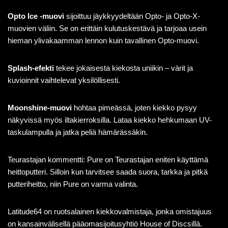
Opto Ice -muovi
sijoittuu jäykkyydeltään Opto- ja Opto-X-
muovien väliin. Se on erittäin kulutuskestävä ja tarjoaa usein
hieman ylivakaamman lennon kuin tavallinen Opto-muovi.
Splash-efekti
tekee jokaisesta kiekosta uniikin – värit ja
kuvioinnit vaihtelevat yksilöllisesti.
Moonshine-muovi
hohtaa pimeässä, joten kiekko pysyy
näkyvissä myös iltakierroksilla. Lataa kiekko hehkumaan UV-
taskulampulla ja jatka peliä hämärässäkin.
Teurastajan kommentti: Pure on Teurastajan eniten käyttämä
heittoputteri. Silloin kun tarvitsee saada suora, tarkka ja pitkä
putteriheitto, niin Pure on varma valinta.
Latitude64 on ruotsalainen kiekkovalmistaja, jonka omistajuus
on kansainvälisellä pääomasijoitusyhtiö House of Discsillä.