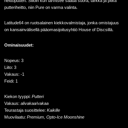
heittoputteri. Silloin kun tarvitsee saada suora, tarkka ja pitkä
putteriheitto, niin Pure on varma valinta.
Latitude64 on ruotsalainen kiekkovalmistaja, jonka omistajuus
on kansainvälisellä pääomasijoitusyhtiö House of Discsillä.
Ominaisuudet:
Nopeus: 3
Liito: 3
Vakaus: -1
Feidi: 1
Kiekon tyyppi:
Putteri
Vakaus:
alivakaa/vakaa
Teurastaja suosittelee:
Kaikille
Muovilaatu:
Premium, Opto-Ice Moonshine