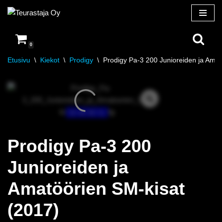
Siirry
suoraan
0
sisältöön
Etusivu
\
Kiekot
\
Prodigy
\
Prodigy Pa-3 200 Junioreiden ja Amat
3 / 4 / 0 / 1
Prodigy Pa-3 200
Junioreiden ja
Amatöörien SM-kisat
(2017)