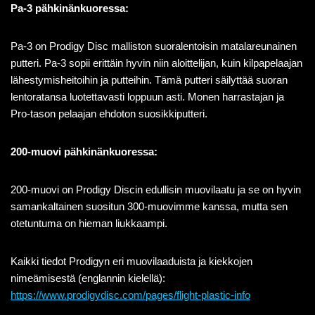
Pa-3 pähkinänkuoressa:
Pa-3 on Prodigy Disc malliston suoralentoisin matalareunainen
putteri. Pa-3 sopii erittäin hyvin niin aloittelijan, kuin kilpapelaajan
lähestymisheitoihin ja putteihin. Tämä putteri säilyttää suoran
lentoratansa luotettavasti loppuun asti. Monen harrastajan ja
Pro-tason pelaajan ehdoton suosikkiputteri.
200-muovi pähkinänkuoressa:
200-muovi on
Prodigy
Discin
edullisin muovilaatu ja se on hyvin
samankaltaine
n suositun 300-muovimme kanssa, mutta sen
otetuntuma on hieman liukkaampi.
Kaikki tiedot Prodigyn eri muovilaaduista ja kiekkojen
nimeämisestä (englannin kielellä):
https://www.prodigydisc.com/pages/flight-plastic-info