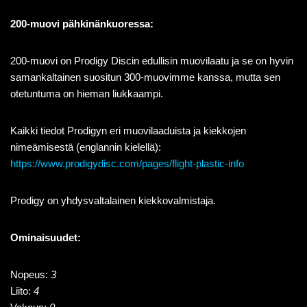
200-muovi pähkinänkuoressa:
200-muovi on
Prodigy
Discin
edullisin muovilaatu ja se on hyvin
samankaltaine
n suositun 300-muovimme kanssa, mutta sen
otetuntuma on hieman liukkaampi.
Kaikki tiedot Prodigyn eri muovilaaduista ja kiekkojen
nimeämisestä (englannin kielellä):
https://www.prodigydisc.com/pages/flight-plastic-info
Prodigy on yhdysvaltalainen kiekkovalmistaja.
Ominaisuudet:
Nopeus:
3
Liito:
4