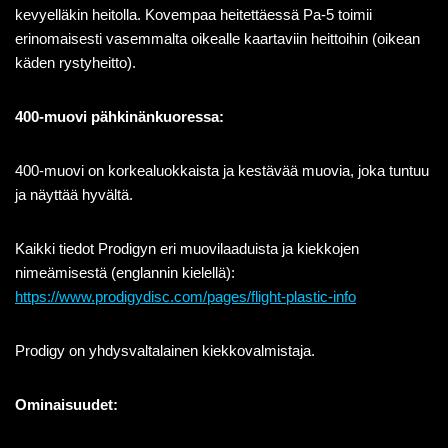
kevyelläkin heitolla. Kovempaa heitettäessä Pa-5 toimii
erinomaisesti vasemmalta oikealle kaartaviin heittoihin (oikean
käden rystyheitto).
400-muovi pähkinänkuoressa:
400-muovi on korkealuokkaista ja kestävää muovia, joka tuntuu
ja näyttää
hyvältä.
Kaikki tiedot Prodigyn eri muovilaaduista ja kiekkojen
nimeämisestä (englannin kielellä):
https://www.prodigydisc.com/pages/flight-plastic-info
Prodigy on yhdysvaltalainen kiekkovalmistaja.
Ominaisuudet: