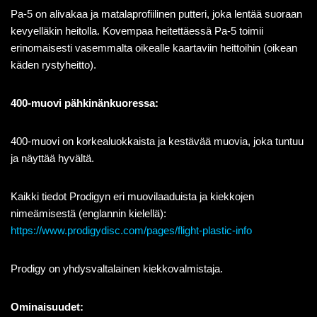
Pa-5 on alivakaa ja matalaprofiilinen putteri, joka lentää suoraan
kevyelläkin heitolla. Kovempaa heitettäessä Pa-5 toimii
erinomaisesti vasemmalta oikealle kaartaviin heittoihin (oikean
käden rystyheitto).
400-muovi pähkinänkuoressa:
400-muovi on korkealuokkaista ja kestävää muovia, joka tuntuu
ja näyttää
hyvältä.
Kaikki tiedot Prodigyn eri muovilaaduista ja kiekkojen
nimeämisestä (englannin kielellä):
https://www.prodigydisc.com/pages/flight-plastic-info
Prodigy on yhdysvaltalainen kiekkovalmistaja.
Ominaisuudet: