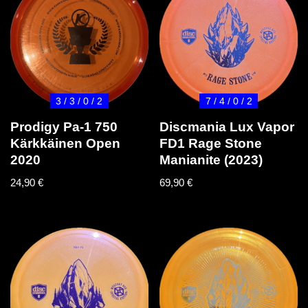
3 / 3 / 0 / 2
7 / 4 / 0 / 2
Prodigy Pa-1 750
Discmania Lux Vapor
Kärkkäinen Open
FD1 Rage Stone
2020
Manianite (2023)
24,90
€
69,90
€