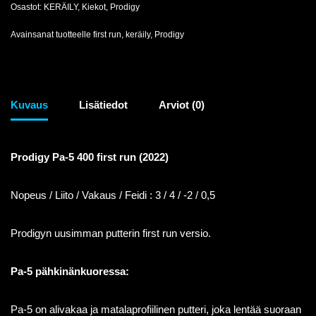
Osastot:
KERÄILY
,
Kiekot
,
Prodigy
Avainsanat tuotteelle
first run
,
keräily
,
Prodigy
Kuvaus
Lisätiedot
Arviot (0)
Prodigy Pa-5 400 first run (2022)
Nopeus / Liito / Vakaus / Feidi : 3 / 4 / -2 / 0,5
Prodigyn uusimman putterin first run versio.
Pa-5 pähkinänkuoressa:
Pa-5 on alivakaa ja matalaprofiilinen putteri, joka lentää suoraan