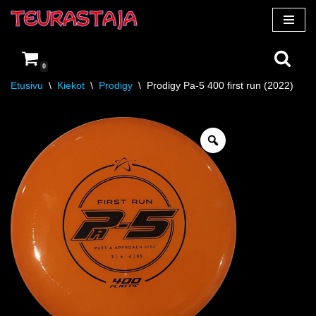
Siirry
suoraan
0
sisältöön
Etusivu
\
Kiekot
\
Prodigy
\
Prodigy Pa-5 400 first run (2022)