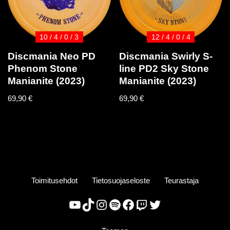
10 / 4 / 0 / 3
12 / 4 / 0 / 4
Discmania Neo PD
Discmania Swirly S-
Phenom Stone
line PD2 Sky Stone
Manianite (2023)
Manianite (2023)
69,90
€
69,90
€
Toimitusehdot
Tietosuojaseloste
Teurastaja