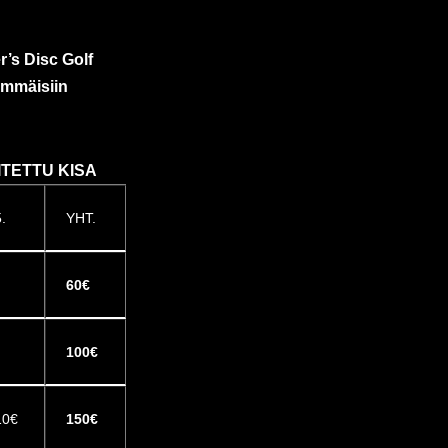
r’s Disc Golf
simmäisiin
TETTU KISA
.
YHT.
60€
100€
10€
150€