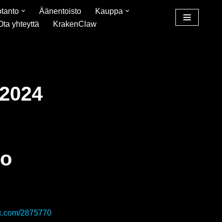
tanto
Äänentoisto
Kauppa
Ota yhteyttä
KrakenClaw
.2024
lo
rix.com/2875770