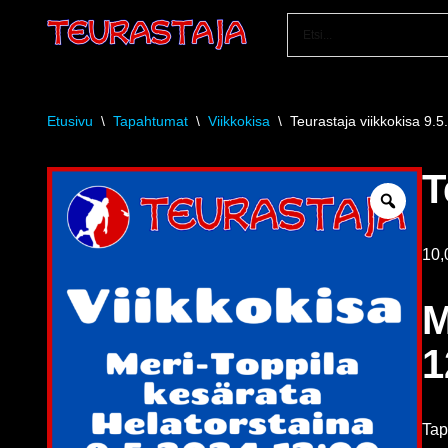
Siirry
suoraan
sisältöön
Etusivu
\
Tapahtumat
\
Viikkokisa
\
Teurastaja viikkokisa 9.
T
10
M
1
Tap