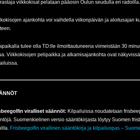
rastaja viikkokisat pelataan pääosin Oulun seudulla eri radoilla.
kkokisojen ajankohta voi vaihdella viikonpäivän ja aloitusajan k
teen.
apaikalla tulee olla TD:lle ilmoittautuneena viimeistään 30 minu
ua. Viikkokisojen pelipaikka ja alkamisajankohta ovat näkyvissä
ailuissa.
ÄNNÖT
sbeegolfin viralliset säännöt:
Kilpailuissa noudatetaan frisbeego
ntöjä. Suomenkielinen versio sääntökirjasta löytyy Suomen frisb
ilta.
Frisbeegolfin virallinen sääntökirja ja kilpailuopas – Suomen