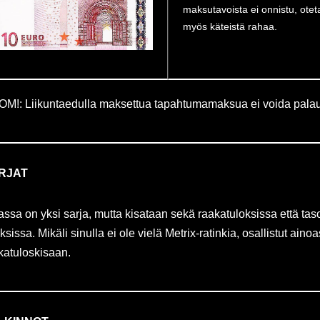
maksutavoista ei onnistu, ote
myös käteistä rahaa.
M!: Liikuntaedulla maksettua tapahtumamaksua ei voida palau
RJAT
assa on yksi sarja, mutta kisataan sekä raakatuloksissa että tas
oksissa. Mikäli sinulla ei ole vielä Metrix-ratinkia, osallistut aino
katuloskisaan.