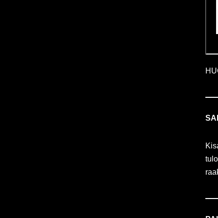
HUO
SA
Kis
tul
raa