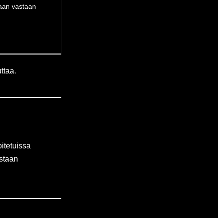
taan vastaan
ttaa.
oitetuissa
astaan