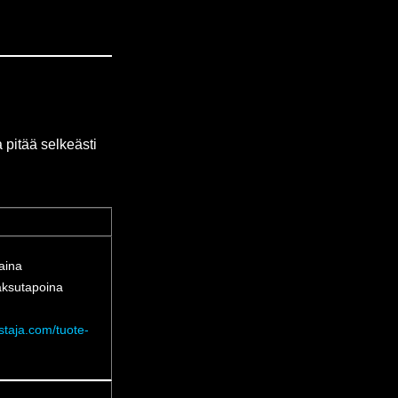
pitää selkeästi
 aina
aksutapoina
staja.com/tuote-