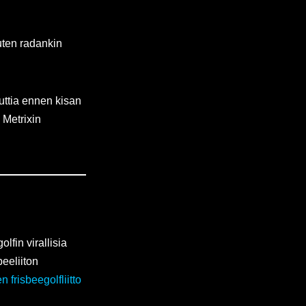
uten radankin
uttia ennen kisan
 Metrixin
lfin virallisia
eeliiton
 frisbeegolfliitto