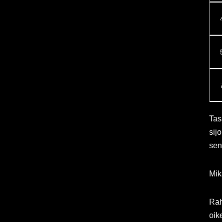
Tas
sijo
sen
Mik
Rah
oik