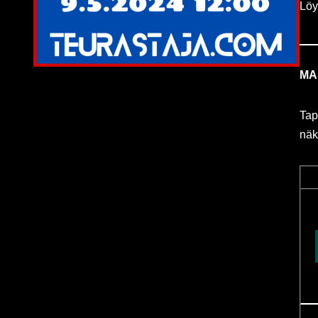
Löy
MA
Tap
näk