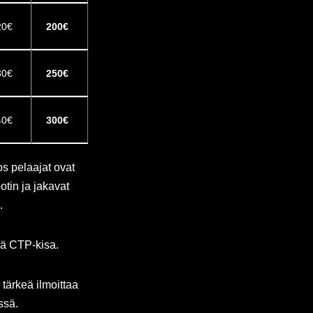
20€
200€
30€
250€
40€
300€
os pelaajat ovat
potin ja jakavat
.
ää CTP-kisa.
 tärkeä ilmoittaa
ssä.