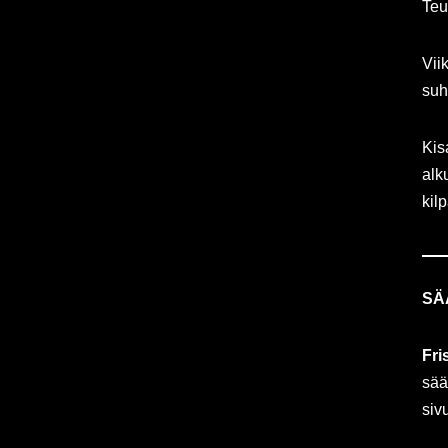
Teu
Vii
suh
Kis
alk
kilp
SÄ
Fri
sää
sivu