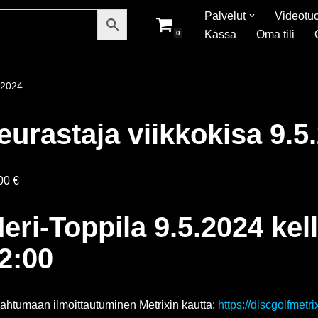
Palvelut
Videotuo
Kassa
Oma tili
0
5.2024
eurastaja viikkokisa 9.5
,00
€
eri-Toppila 9.5.2024 kel
2:00
ahtumaan ilmoittautuminen Metrixin kautta:
https://discgolfmet