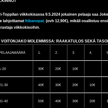
LKINNOT
i-Toppilan viikkokisassa 9.5.2024 jokainen pelaaja saa Joke
e lahjoittamat
fribanopat.
(ovh 12,90€), mikäli osallistuu en
rastaja viikkokisoihin.
VOITONJAKO MOLEMMISSA: RAAKATULOS SEKÄ TASOI
PELAAJAMÄÄRÄ
1.
2.
3.
4.
5
1-20
30€
20€
10€
21-30
40€
30€
20€
10€
31-40
50€
40€
30€
20€