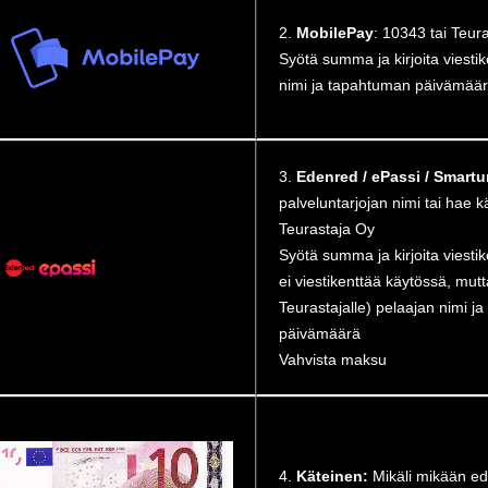
2.
MobilePay
: 10343 tai Teur
Syötä summa ja kirjoita viesti
nimi ja tapahtuman päivämää
3.
Edenred / ePassi / Smart
palveluntarjojan nimi tai hae k
Teurastaja Oy
Syötä summa ja kirjoita viesti
ei viestikenttää käytössä, mu
Teurastajalle) pelaajan nimi j
päivämäärä
Vahvista maksu
4.
Käteinen:
Mikäli mikään ede