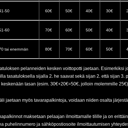
41-50
60€
50€
40€
30€
51-60
70€
60€
50€
40€
70 tai enemmän
80€
70€
60€
50€
atuloksen pelanneiden kesken voittopotti jaetaan. Esimerkiksi j
illa tasatuloksella sijalla 2. he saavat sekä sijan 2. että sijan 3. 
 keskenään tasan (esim. 30€+20€=50€, jolloin molemmille 25€)
äli jaetaan myös tavarapalkintoja, voidaan niiden osalta järjest
apalkinnot maksetaan pelaajan ilmoittamalle tilille ja on erittäin
ea puhelinnumero ja sähköpostiosoite ilmoittautumisen yhteyde