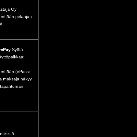
astaja Oy
kenttään pelaajan
rä
umPay
Syötä
äyttöpaikkaa:
kenttään (ePassi:
tta maksaja näkyy
a tapahtuman
llisistä