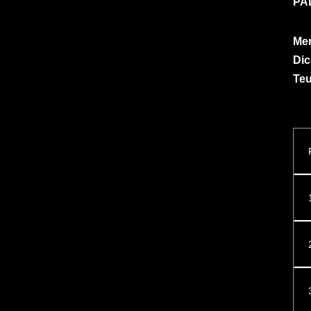
PA
Mer
Dic
Teu