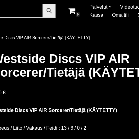
Palvelut
Videotuo
Kassa
Oma tili
0
e Discs VIP AIR Sorcerer/Tietäjä (KÄYTETTY)
estside Discs VIP AIR
orcerer/Tietäjä (KÄYTE
90
€
tside Discs VIP AIR Sorcerer/Tietäjä (KÄYTETTY)
us / Liito / Vakaus / Feidi : 13 / 6 / 0 / 2