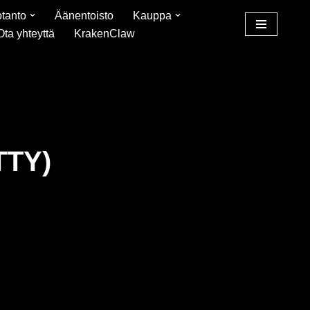
tanto
Äänentoisto
Kauppa
Ota yhteyttä
KrakenClaw
TTY)