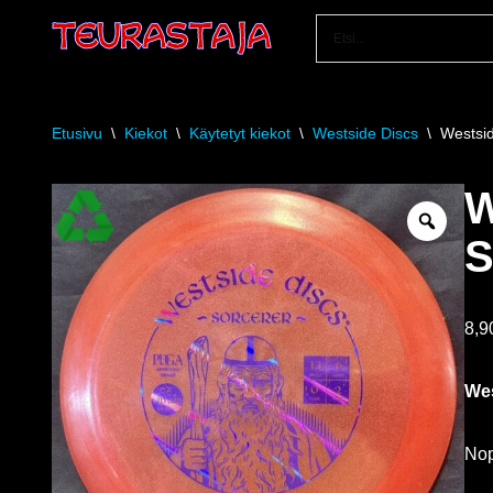
Siirry
suoraan
sisältöön
Etusivu
\
Kiekot
\
Käytetyt kiekot
\
Westside Discs
\
Westsid
W
S
8,
Wes
Nope