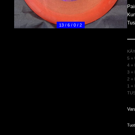
Pai
Kun
Tus
13 / 6 / 0 / 2
KÄ
5 =
4 =
3 =
2 =
1 =
TUSS
Var
Tuo