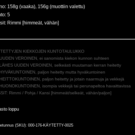
no: 158g (vaaka), 156g (muottiin valettu)
to: 5
sit: Rimmi [himmeät, vähän]
YTETTYJEN KIEKKOJEN KUNTOTAULUKKO
 UUDEN VEROINEN, ei sanomista kiekon kunnon suhteen
 LÄHES UUDEN VEROINEN, selkeästi muutaman kerran heitetty
 HYVÄKUNTOINEN, paljon heitetty mutta hyväkuntoinen
 HEITTOKUNTOINEN, paljon heitetty ja jotain naarmuja ja vekkejä
 HUONOKUNTOINEN, isompia vekkejä tai perunapeltoa havaittavissa
IT: Rimmi / Pohja / Kansi [himmeät/selkeät, vähän/paljon]
asto loppu
tetunnus (SKU):
000-176-KÄYTETTY-0025