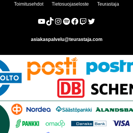
Toimitusehdot
Tietosuojaseloste
Teurastaja
asiakaspalvelu@teurastaja.com