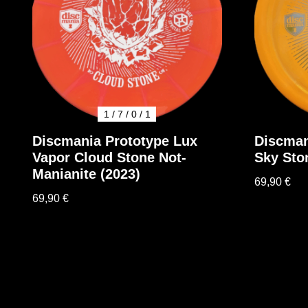
1 / 7 / 0 / 1
Discmania Prototype Lux
Discman
Vapor Cloud Stone Not-
Sky Sto
Manianite (2023)
69,90
€
69,90
€