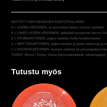
KÄYTETTYJEN KIEKKOJEN KUNTOTAULUKKO
5 = UUDEN VEROINEN, ei sanomista kiekon kunnon suhteen
4 = LÄHES UUDEN VEROINEN, selkeästi muutaman kerran heit
3 = HYVÄKUNTOINEN, paljon heitetty mutta hyväkuntoinen
2 = HEITTOKUNTOINEN, paljon heitetty ja jotain naarmuja ja v
1 = HUONOKUNTOINEN, isompia vekkejä tai perunapeltoa hava
TUSSIT: Rimmi / Pohja / Kansi [himmeät/selkeät, vähän/paljon]
Tutustu myös