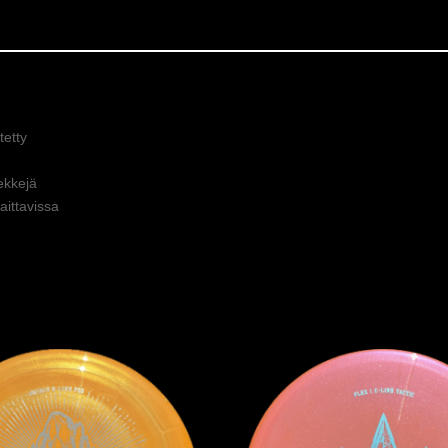
etty
ekkejä
ittavissa