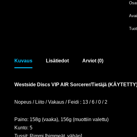
Osa
Avai
Tuo
Kuvaus
Lisätiedot
Arviot (0)
Westside Discs VIP AIR Sorcerer/Tietäjä (KÄYTETTY
Nopeus / Liito / Vakaus / Feidi : 13 / 6 / 0 / 2
Paino: 158g (vaaka), 156g (muottiin valettu)
Kunto: 5
Tussit: Rimmi [himmeät, vähän]