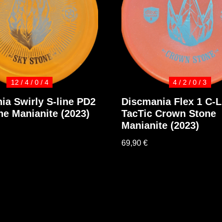
12 / 4 / 0 / 4
4 / 2 / 0 / 3
ia Swirly S-line PD2
Discmania Flex 1 C-L
ne Manianite (2023)
TacTic Crown Stone
Manianite (2023)
69,90
€