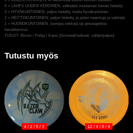
4 = LÄHES UUDEN VEROINEN, selkeästi muutaman kerran heitetty
3 = HYVÄKUNTOINEN, paljon heitetty mutta hyväkuntoinen
2 = HEITTOKUNTOINEN, paljon heitetty ja jotain naarmuja ja vekkejä
1 = HUONOKUNTOINEN, isompia vekkejä tai perunapeltoa
havaittavissa
TUSSIT: Rimmi / Pohja / Kansi [himmeät/selkeät, vähän/paljon]
Tutustu myös
4 / 2 / 0 / 3
12 / 4 / 0 / 4