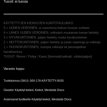
Tussit: ei tussia
KÄYTETTYJEN KIEKKOJEN KUNTOTAULUKKO
5 = UUDEN VEROINEN, ei sanomista kiekon kunnon suhteen
4 = LÄHES UUDEN VEROINEN, selkeästi muutaman kerran heitetty
3 = HYVÄKUNTOINEN, paljon heitetty mutta hyväkuntoinen
2 = HEITTOKUNTOINEN, paljon heitetty ja jotain naarmuja ja vekkejä
1 = HUONOKUNTOINEN, isompia vekkejä tai perunapeltoa
havaittavissa
TUSSIT: Rimmi / Pohja / Kansi [himmeät/selkeät, vähän/paljon]
Varasto loppu
Tuotetunnus (SKU):
000-176-KÄYTETTY-0035
Osastot:
Käytetyt kiekot
,
Kiekot
,
Westside Discs
Avainsanat tuotteelle
Käytetyt kiekot
,
Westside Discs