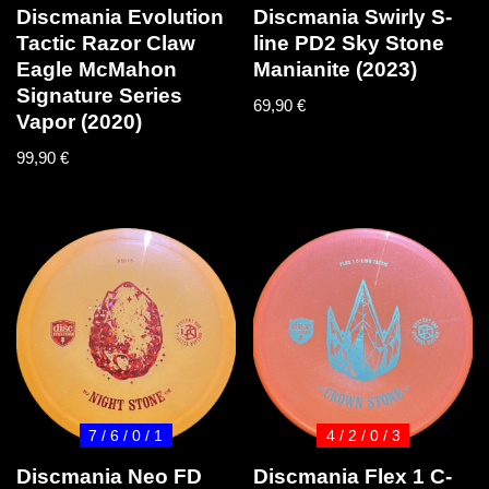
Discmania Evolution
Discmania Swirly S-
Tactic Razor Claw
line PD2 Sky Stone
Eagle McMahon
Manianite (2023)
Signature Series
69,90
€
Vapor (2020)
99,90
€
7 / 6 / 0 / 1
4 / 2 / 0 / 3
Discmania Neo FD
Discmania Flex 1 C-