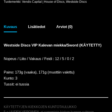
Tuotemerkki:
Vendis Capital | House of Discs
,
Westside Discs
Kuvaus
Lisätiedot
Arviot (0)
Westside Discs VIP Kalevan miekka/Sword (KÄYTETTY)
Nopeus / Liito / Vakaus / Feidi : 12 / 5 / 0 / 2
Paino: 173g (vaaka), 171g (muottiin valettu)
Kunto: 3
Tussit: ei tussia
KÄYTETTYJEN KIEKKOJEN KUNTOTAULUKKO
5 = UUDEN VEROINEN, ei sanomista kiekon kunnon suhteen