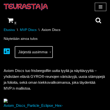
Siirry
suoraan
0
sisältöön
Etusivu
\
MVP Discs
\
Axiom Discs
Näytetään ainoa tulos
Axiom Discs tuo frisbeegolfiin uutta tyyliä ja näyttävyyttä –
yhdistäen eläviä GYRO®-reunojen värisävyjä, uusia stämppejä
ja folioita, sekä oman kiekkovalikoimansa, joka täydentää
MVP:n mallistoa.