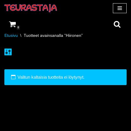
Siirry
suoraan
0
sisältöön
Etusivu
\
Tuotteet avainsanalla “Hiironen”
Valitun kaltaisia tuotteita ei löytynyt.