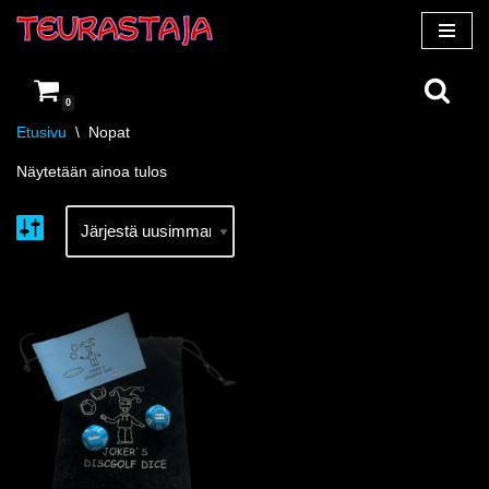
Siirry
suoraan
0
sisältöön
Etusivu
\
Nopat
Näytetään ainoa tulos