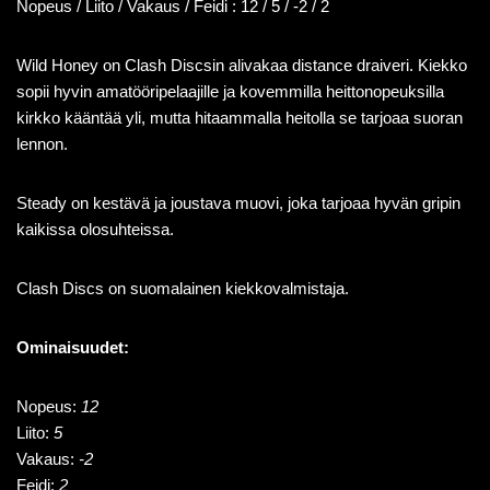
Nopeus / Liito / Vakaus / Feidi : 12 / 5 / -2 / 2
Wild Honey on Clash Discsin alivakaa distance draiveri. Kiekko
sopii hyvin amatööripelaajille ja kovemmilla heittonopeuksilla
kirkko kääntää yli, mutta hitaammalla heitolla se tarjoaa suoran
lennon.
Steady on kestävä ja joustava muovi, joka tarjoaa hyvän gripin
kaikissa olosuhteissa.
Clash Discs on suomalainen kiekkovalmistaja.
Ominaisuudet:
Nopeus:
12
Liito:
5
Vakaus:
-2
Feidi:
2