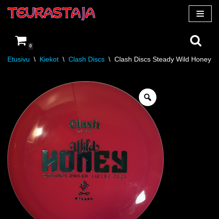
Siirry
suoraan
0
sisältöön
Etusivu
\
Kiekot
\
Clash Discs
\
Clash Discs Steady Wild Honey