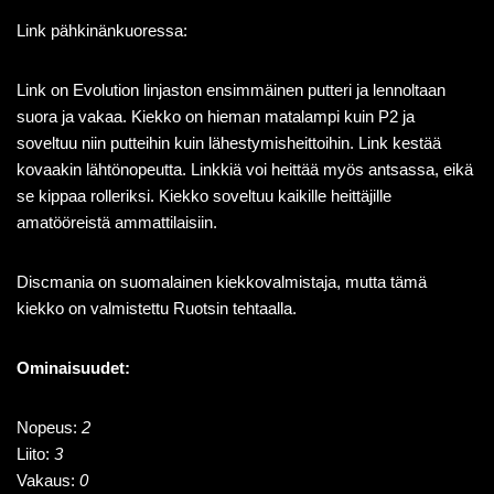
Link pähkinänkuoressa:
Link on Evolution linjaston ensimmäinen putteri ja lennoltaan
suora ja vakaa. Kiekko on hieman matalampi kuin P2 ja
soveltuu niin putteihin kuin lähestymisheittoihin. Link kestää
kovaakin lähtönopeutta. Linkkiä voi heittää myös antsassa, eikä
se kippaa rolleriksi. Kiekko soveltuu kaikille heittäjille
amatööreistä ammattilaisiin.
Discmania on suomalainen kiekkovalmistaja, mutta tämä
kiekko on valmistettu Ruotsin tehtaalla.
Ominaisuudet:
Nopeus:
2
Liito:
3
Vakaus:
0