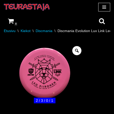
Siirry
suoraan
0
sisältöön
Etusivu
\
Kiekot
\
Discmania
\
Discmania Evolution Lux Link Leo P
2 / 3 / 0 / 1