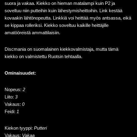
suora ja vakaa. Kiekko on hieman matalampi kuin P2 ja
soveltuu niin putteihin kuin lähestymisheittoihin. Link kestää
kovaakin lähtönopeutta. Linkkiä voi heittää myös antsassa, eikä
se kippaa rolleriksi. Kiekko soveltuu kaikille heittäjille
amatööreistä ammattilaisiin.
Discmania on suomalainen kiekkovalmistaja, mutta tämä
kiekko on valmistettu Ruotsin tehtaalla.
Ominaisuudet:
Nopeus:
2
Liito:
3
Vakaus:
0
Feidi:
1
Kiekon tyyppi:
Putteri
Vakaus:
Vakaa