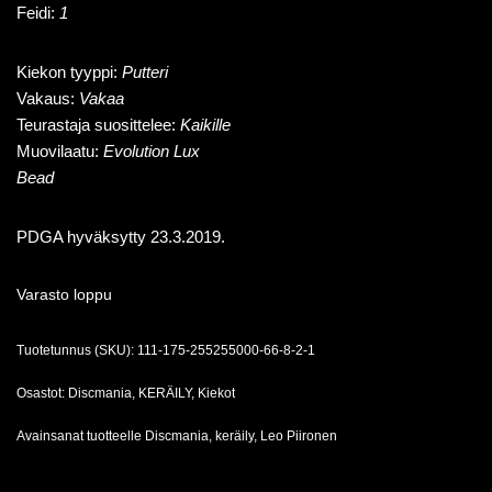
Feidi:
1
Kiekon tyyppi:
Putteri
Vakaus:
Vakaa
Teurastaja suosittelee:
Kaikille
Muovilaatu:
Evolution Lux
Bead
PDGA hyväksytty 23.3.2019.
Varasto loppu
Tuotetunnus (SKU):
111-175-255255000-66-8-2-1
Osastot:
Discmania
,
KERÄILY
,
Kiekot
Avainsanat tuotteelle
Discmania
,
keräily
,
Leo Piironen