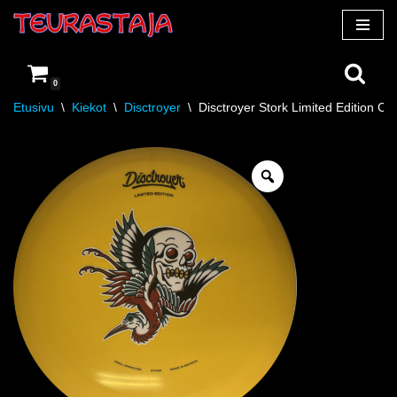
Siirry
suoraan
0
sisältöön
Etusivu
\
Kiekot
\
Disctroyer
\
Disctroyer Stork Limited Edition Co