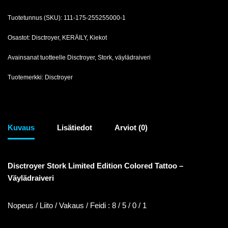
Tuotetunnus (SKU):
111-175-255255000-1
Osastot:
Disctroyer
,
KERÄILY
,
Kiekot
Avainsanat tuotteelle
Disctroyer
,
Stork
,
väylädraiveri
Tuotemerkki:
Disctroyer
Kuvaus
Lisätiedot
Arviot (0)
Disctroyer Stork Limited Edition Colored Tattoo –
Väylädraiveri
Nopeus / Liito / Vakaus / Feidi : 8 / 5 / 0 / 1