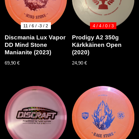
11 / 6 / -3 / 2
4 / 4 / 0 / 3
Discmania Lux Vapor
Prodigy A2 350g
DD Mind Stone
Kärkkäinen Open
Manianite (2023)
(2020)
69,90
€
24,90
€