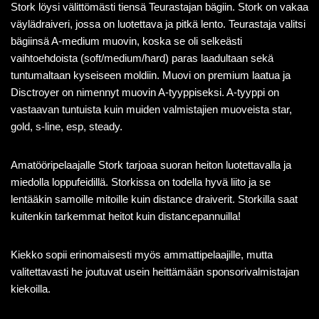
Stork löysi välittömästi tiensä Teurastajan bägiin. Stork on vakaa
väylädraiveri, jossa on luotettava ja pitkä lento. Teurastaja valitsi
bägiinsä A-medium muovin, koska se oli selkeästi
vaihtoehdoista (soft/medium/hard) paras laadultaan sekä
tuntumaltaan kyseiseen moldiin. Muovi on premium laatua ja
Disctroyer on nimennyt muovin A-tyyppiseksi. A-tyyppi on
vastaavan tuntuista kuin muiden valmistajien muoveista star,
gold, s-line, esp, steady.
Amatööripelaajalle Stork tarjoaa suoran heiton luotettavalla ja
miedolla loppufeidillä. Storkissa on todella hyvä liito ja se
lentääkin samoille mitoille kuin distance draiverit. Storkilla saat
kuitenkin tarkemmat heitot kuin distancepannuilla!
Kiekko sopii erinomaisesti myös ammattipelaajille, mutta
valitettavasti he joutuvat usein heittämään sponsorivalmistajan
kiekoilla.