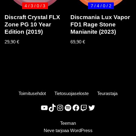
4 / 3 / 0 / 3
7 / 4 / 0 / 2
Discraft Crystal FLX
Discmania Lux Vapor
Zone PG 10 Year
FD1 Rage Stone
Edition (2019)
Manianite (2023)
29,90
€
69,90
€
Toimitusehdot
Tietosuojaseloste
Teurastaja
Teeman
Neve
tarjoaa
WordPress