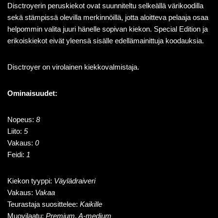
Disctroyerin peruskiekot ovat suunniteltu selkeällä värikoodilla
sekä stämpissä olevilla merkinnöillä, jotta aloitteva pelaaja osaa
helpommin valita juuri hänelle sopivan kiekon. Special Edition ja
erikoiskiekot eivät yleensä sisälle edellämainittuja koodauksia.
Disctroyer on virolainen kiekkovalmistaja.
Ominaisuudet:
Nopeus:
8
Liito:
5
Vakaus:
0
Feidi:
1
Kiekon tyyppi:
Väylädraiveri
Vakaus:
Vakaa
Teurastaja suosittelee:
Kaikille
Muovilaatu:
Premium, A-medium