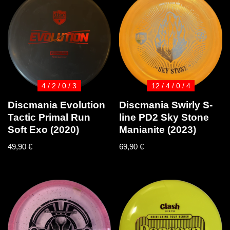
4 / 2 / 0 / 3
12 / 4 / 0 / 4
Discmania Evolution
Discmania Swirly S-
Tactic Primal Run
line PD2 Sky Stone
Soft Exo (2020)
Manianite (2023)
49,90
€
69,90
€