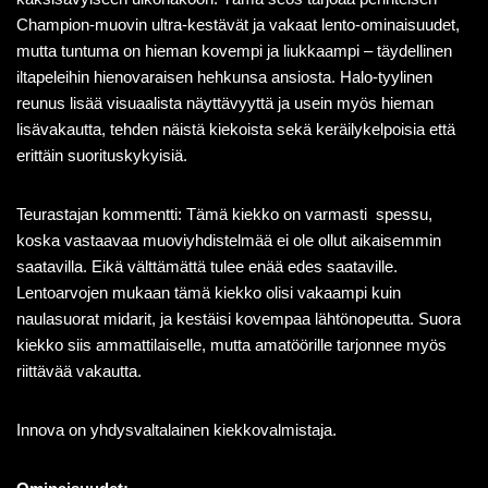
Champion-muovin ultra-kestävät ja vakaat lento-ominaisuudet,
mutta tuntuma on hieman kovempi ja liukkaampi – täydellinen
iltapeleihin hienovaraisen hehkunsa ansiosta. Halo-tyylinen
reunus lisää visuaalista näyttävyyttä ja usein myös hieman
lisävakautta, tehden näistä kiekoista sekä keräilykelpoisia että
erittäin suorituskykyisiä.
Teurastajan kommentti: Tämä kiekko on varmasti spessu,
koska vastaavaa muoviyhdistelmää ei ole ollut aikaisemmin
saatavilla. Eikä välttämättä tulee enää edes saataville.
Lentoarvojen mukaan tämä kiekko olisi vakaampi kuin
naulasuorat midarit, ja kestäisi kovempaa lähtönopeutta. Suora
kiekko siis ammattilaiselle, mutta amatöörille tarjonnee myös
riittävää vakautta.
Innova on yhdysvaltalainen kiekkovalmistaja.