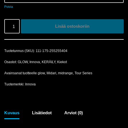
Poista
Lisää ostoskoriin
Tuotetunnus (SKU):
111-175-255255404
Osastot:
GLOW
,
Innova
,
KERÄILY
,
Kiekot
Avainsanat tuotteelle
glow
,
Midari
,
midrange
,
Tour Series
Tuotemerkki:
Innova
Kuvaus
Lisätiedot
Arviot (0)