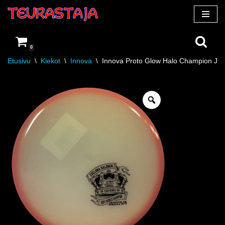
Siirry
suoraan
0
sisältöön
Etusivu
\
Kiekot
\
Innova
\
Innova Proto Glow Halo Champion Jay 