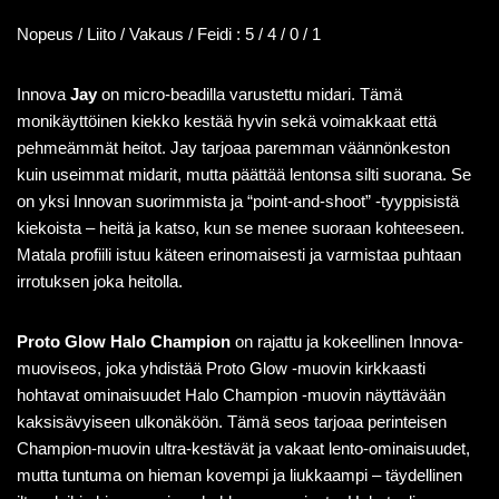
Nopeus / Liito / Vakaus / Feidi : 5 / 4 / 0 / 1
Innova
Jay
on micro-beadilla varustettu midari. Tämä
monikäyttöinen kiekko kestää hyvin sekä voimakkaat että
pehmeämmät heitot. Jay tarjoaa paremman väännönkeston
kuin useimmat midarit, mutta päättää lentonsa silti suorana. Se
on yksi Innovan suorimmista ja “point-and-shoot” -tyyppisistä
kiekoista – heitä ja katso, kun se menee suoraan kohteeseen.
Matala profiili istuu käteen erinomaisesti ja varmistaa puhtaan
irrotuksen joka heitolla.
Proto Glow Halo Champion
on rajattu ja kokeellinen Innova-
muoviseos, joka yhdistää Proto Glow -muovin kirkkaasti
hohtavat ominaisuudet Halo Champion -muovin näyttävään
kaksisävyiseen ulkonäköön. Tämä seos tarjoaa perinteisen
Champion-muovin ultra-kestävät ja vakaat lento-ominaisuudet,
mutta tuntuma on hieman kovempi ja liukkaampi – täydellinen