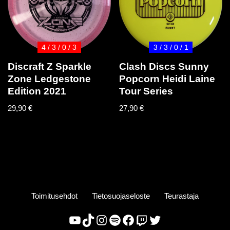
4 / 3 / 0 / 3
3 / 3 / 0 / 1
Discraft Z Sparkle
Clash Discs Sunny
Zone Ledgestone
Popcorn Heidi Laine
Edition 2021
Tour Series
29,90
€
27,90
€
Toimitusehdot
Tietosuojaseloste
Teurastaja