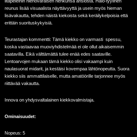
iltapeleihin hienovaraisen hehkunsa ansiosta. Halo-tyylinen
reunus lisää visuaalista näyttävyyttä ja usein myös hieman
lisävakautta, tehden näistä kiekoista sekä keräilykelpoisia että
erittäin suorituskykyisiä.
Teurastajan kommentti: Tämä kiekko on varmasti spessu,
koska vastaavaa muoviyhdistelmää ei ole ollut aikaisemmin
saatavilla. Eikä välttämättä tulee enää edes saataville.
Lentoarvojen mukaan tämä kiekko olisi vakaampi kuin
naulasuorat midarit, ja kestäisi kovempaa lähtönopeutta. Suora
kiekko siis ammattilaiselle, mutta amatöörille tarjonnee myös
riittävää vakautta.
Innova on yhdysvaltalainen kiekkovalmistaja.
Ominaisuudet:
Nopeus: 5