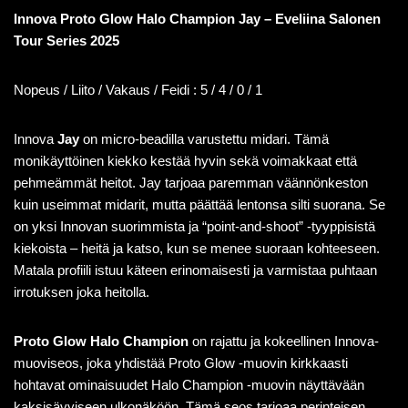
Innova Proto Glow Halo Champion Jay – Eveliina Salonen
Tour Series 2025
Nopeus / Liito / Vakaus / Feidi : 5 / 4 / 0 / 1
Innova
Jay
on micro-beadilla varustettu midari. Tämä
monikäyttöinen kiekko kestää hyvin sekä voimakkaat että
pehmeämmät heitot. Jay tarjoaa paremman väännönkeston
kuin useimmat midarit, mutta päättää lentonsa silti suorana. Se
on yksi Innovan suorimmista ja “point-and-shoot” -tyyppisistä
kiekoista – heitä ja katso, kun se menee suoraan kohteeseen.
Matala profiili istuu käteen erinomaisesti ja varmistaa puhtaan
irrotuksen joka heitolla.
Proto Glow Halo Champion
on rajattu ja kokeellinen Innova-
muoviseos, joka yhdistää Proto Glow -muovin kirkkaasti
hohtavat ominaisuudet Halo Champion -muovin näyttävään
kaksisävyiseen ulkonäköön. Tämä seos tarjoaa perinteisen