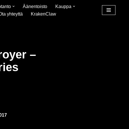
tanto
Äänentoisto
Kauppa
Ota yhteyttä
KrakenClaw
royer –
ries
2017