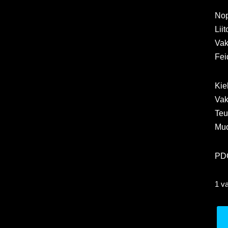
No
Liit
Va
Fei
Kie
Va
Teu
Muo
PDG
1 v