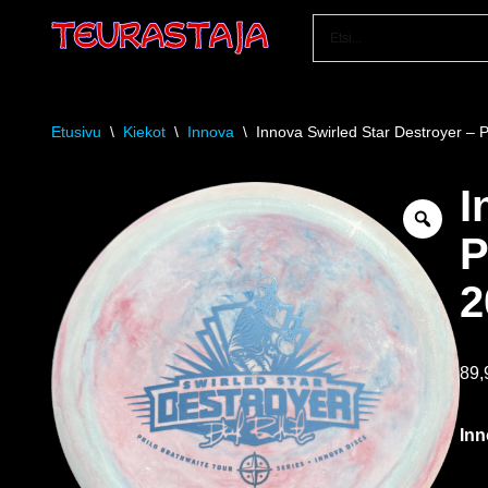
Siirry
suoraan
sisältöön
Etusivu
\
Kiekot
\
Innova
\
Innova Swirled Star Destroyer – P
I
P
2
89
Inn