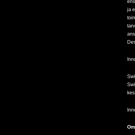
ens
ja 
toi
tar
ans
Des
Inn
Swi
Swi
kes
Inn
Omi