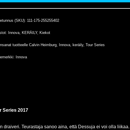
tetunnus (SKU):
111-175-255255402
stot:
Innova
,
KERÄILY
,
Kiekot
nsanat tuotteelle
Calvin Heimburg
,
Innova
,
keräily
,
Tour Series
temerkki:
Innova
r Series 2017
 draiveri. Teurastaja sanoo aina, että Dessuja ei voi olla liika