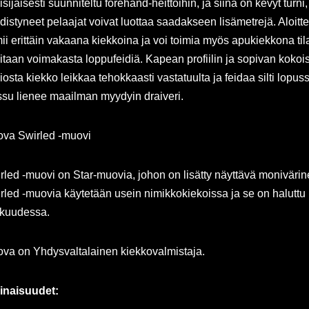
isijaisesti suunniteltu forehand-heittoihin, ja siinä on kevyt turn
edistyneet pelaajat voivat luottaa saadakseen lisämetrejä. Aloittel
mii erittäin vakaana kiekkoina ja voi toimia myös apukiekkona til
vitaan voimakasta loppufeidiä. Kapean profiilin ja sopivan koko
iosta kiekko leikkaa tehokkaasti vastatuulta ja feidaa silti lopuss
su lienee maailman myydyin draiveri.
ova Swirled -muovi
rled -muovi on Star-muovia, johon on lisätty näyttävä monivärine
rled -muovia käytetään usein nimikkokiekoissa ja se on haluttu
kuudessa.
ova on Yhdysvaltalainen kiekkovalmistaja.
naisuudet: