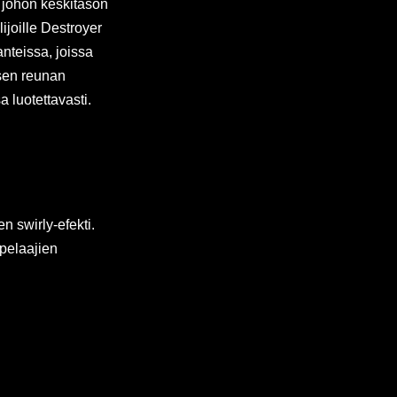
i, johon keskitason
ijoille Destroyer
anteissa, joissa
isen reunan
a luotettavasti.
n swirly-efekti.
 pelaajien