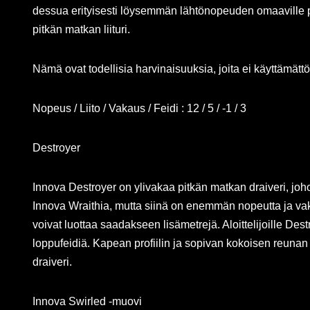
dessua erityisesti löysemmän lähtönopeuden omaaville pel
pitkän matkan liituri.
Nämä ovat todellisia harvinaisuuksia, joita ei käyttämä
Nopeus / Liito / Vakaus / Feidi : 12 / 5 / -1 / 3
Destroyer
Innova Destroyer on ylivakaa pitkän matkan draiveri, johon
Innova Wraithia, mutta siinä on enemmän nopeutta ja vakau
voivat luottaa saadakseen lisämetrejä. Aloittelijoille Des
loppufeidiä. Kapean profiilin ja sopivan kokoisen reunan 
draiveri.
Innova Swirled -muovi