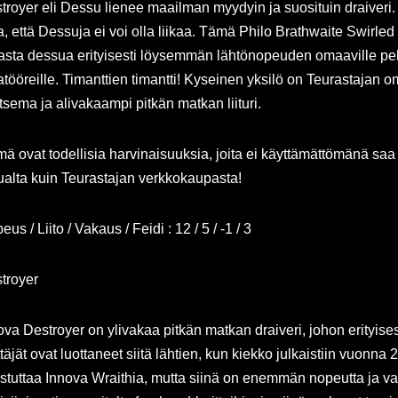
troyer eli Dessu lienee maailman myydyin ja suosituin draiveri
a, että Dessuja ei voi olla liikaa. Tämä Philo Brathwaite Swirle
asta dessua erityisesti löysemmän lähtönopeuden omaaville pela
tööreille. Timanttien timantti! Kyseinen yksilö on Teurastajan o
itsema ja alivakaampi pitkän matkan liituri.
ä ovat todellisia harvinaisuuksia, joita ei käyttämättömänä sa
alta kuin Teurastajan verkkokaupasta!
us / Liito / Vakaus / Feidi : 12 / 5 / -1 / 3
troyer
ova Destroyer on ylivakaa pitkän matkan draiveri, johon erityises
ttäjät ovat luottaneet siitä lähtien, kun kiekko julkaistiin vuonna
stuttaa Innova Wraithia, mutta siinä on enemmän nopeutta ja va