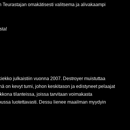
on Teurastajan omakätisesti valitsema ja alivakaampi
sta!
n kiekko julkaistiin vuonna 2007. Destroyer muistuttaa
nä on kevyt turni, johon keskitason ja edistyneet pelaajat
ekkona tilanteissa, joissa tarvitaan voimakasta
 lopussa luotettavasti. Dessu lienee maailman myydyin