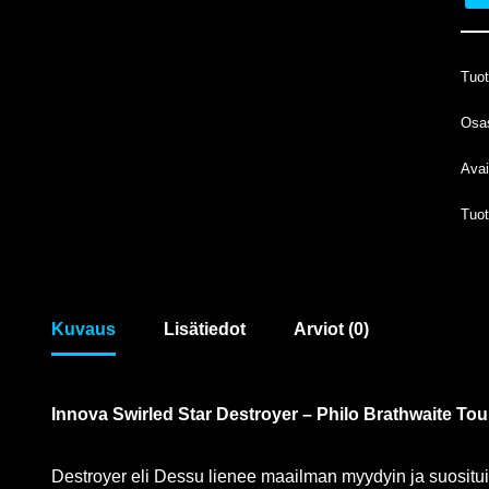
Tuo
Osa
Avai
Tuo
Kuvaus
Lisätiedot
Arviot (0)
Innova Swirled Star Destroyer – Philo Brathwaite Tou
Destroyer eli Dessu lienee maailman myydyin ja suosituin