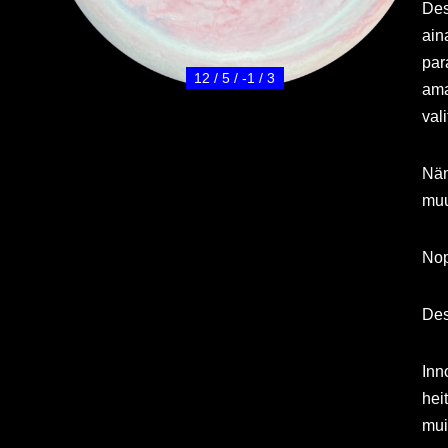
Des
ain
par
12 / 5 / -1 / 3
ama
val
Näm
muu
Nope
Des
Inn
hei
mui