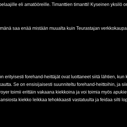
aajille eli amatööreille. Timanttien timantti! Kyseinen yksilö 
ttömänä saa enää mistään muualta kuin Teurastajan verkkokaupa
 erityisesti forehand-heittäjät ovat luottaneet siitä lähtien, ku
tta. Se on ensisijaisesti suunniteltu forehand-heittoihin, ja sii
troyer toimii erittäin vakaana kiekkoina ja voi toimia myös apuki
ansiosta kiekko leikkaa tehokkaasti vastatuulta ja feidaa silti