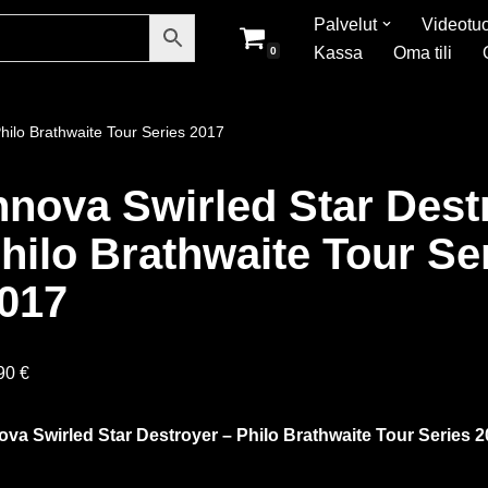
Palvelut
Videotuo
Kassa
Oma tili
0
hilo Brathwaite Tour Series 2017
nnova Swirled Star Dest
hilo Brathwaite Tour Se
017
,90
€
ova Swirled Star Destroyer – Philo Brathwaite Tour Series 