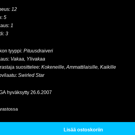
peus:
12
o:
5
kaus:
1
di:
3
kon tyyppi:
Pituusdraiveri
kaus:
Vakaa, Ylivakaa
rastaja suosittelee:
Kokeneille, Ammattilaisille, Kaikille
vilaatu:
Swirled Star
A hyväksytty 26.6.2007
arastossa
Lisää ostoskoriin