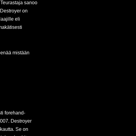
. Teurastaja sanoo
d Destroyer on
ajille eli
makätisesti
a enää mistään
ti forehand-
 2007. Destroyer
kautta. Se on