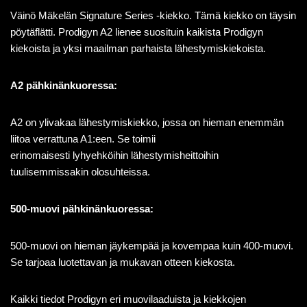
Väinö Mäkelän Signature Series -kiekko. Tämä kiekko on täysin
pöytäflätti. Prodigyn A2 lienee suosituin kaikista Prodigyn
kiekoista ja yksi maailman parhaista lähestymiskiekoista.
A2 pähkinänkuoressa:
A2 on ylivakaa lähestymiskiekko, jossa on hieman enemmän
liitoa verrattuna A1:een. Se toimii
erinomaisesti
lyhyehköihin
lähestymisheittoihin
tuulisemmissakin olosuhteissa.
500-muovi pähkinänkuoressa:
500-muovi on hieman jäykempää ja kovempaa kuin 400-muovi.
Se tarjoaa luotettavan ja mukavan otteen kiekosta.
Kaikki tiedot Prodigyn eri muovilaaduista ja kiekkojen