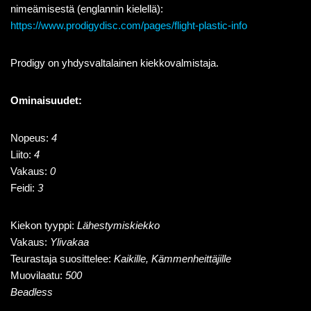
nimeämisestä (englannin kielellä):
https://www.prodigydisc.com/pages/flight-plastic-info
Prodigy on yhdysvaltalainen kiekkovalmistaja.
Ominaisuudet:
Nopeus:
4
Liito:
4
Vakaus:
0
Feidi:
3
Kiekon tyyppi:
Lähestymiskiekko
Vakaus:
Ylivakaa
Teurastaja suosittelee:
Kaikille, Kämmenheittäjille
Muovilaatu:
500
Beadless