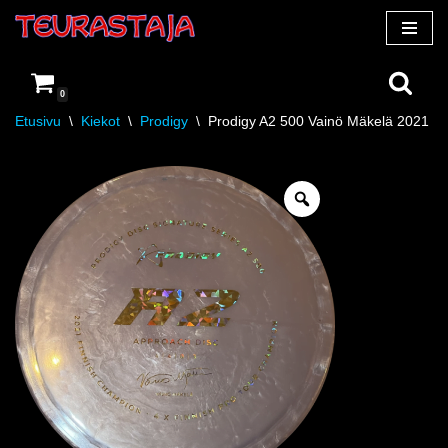
Siirry
suoraan
0
sisältöön
Etusivu
\
Kiekot
\
Prodigy
\
Prodigy A2 500 Vainö Mäkelä 2021 F