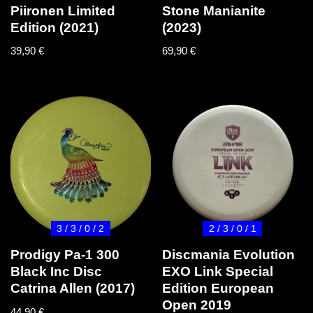
Piironen Limited
Stone Manianite
Edition (2021)
(2023)
39,90
€
69,90
€
3 / 3 / 0 / 2
2 / 3 / 0 / 1
Prodigy Pa-1 300
Discmania Evolution
Black Inc Disc
EXO Link Special
Catrina Allen (2017)
Edition European
Open 2019
44,90
€