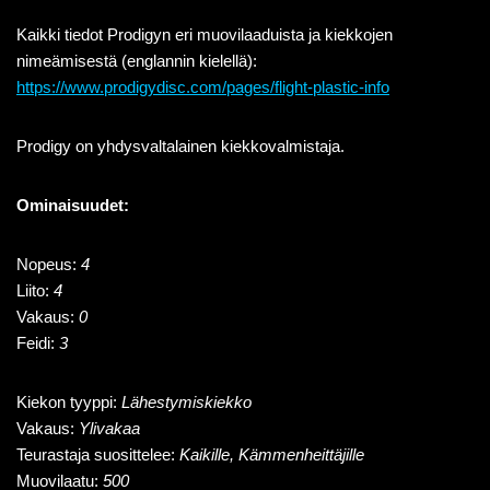
Kaikki tiedot Prodigyn eri muovilaaduista ja kiekkojen
nimeämisestä (englannin kielellä):
https://www.prodigydisc.com/pages/flight-plastic-info
Prodigy on yhdysvaltalainen kiekkovalmistaja.
Ominaisuudet:
Nopeus:
4
Liito:
4
Vakaus:
0
Feidi:
3
Kiekon tyyppi:
Lähestymiskiekko
Vakaus:
Ylivakaa
Teurastaja suosittelee:
Kaikille, Kämmenheittäjille
Muovilaatu:
500