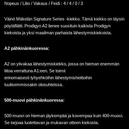
Nopeus / Liito / Vakaus / Feidi : 4 / 4 / 0 / 3
Väinö Mäkelän Signature Series -kiekko. Tämä kiekko on täysin
pöytäflätti. Prodigyn A2 lienee suosituin kaikista Prodigyn
kiekoista ja yksi maailman parhaista lähestymiskiekoista.
A2 pähkinänkuoressa:
A2 on ylivakaa lähestymiskiekko, jossa on hieman enemmän
liitoa verrattuna A1:een. Se toimii
erinomaisesti
lyhyehköihin
lähestymisheittoihin
tuulisemmissakin olosuhteissa.
500-muovi pähkinänkuoressa:
500-muovi on hieman jäykempää ja kovempaa kuin 400-muovi.
Se tarjoaa luotettavan ja mukavan otteen kiekosta.